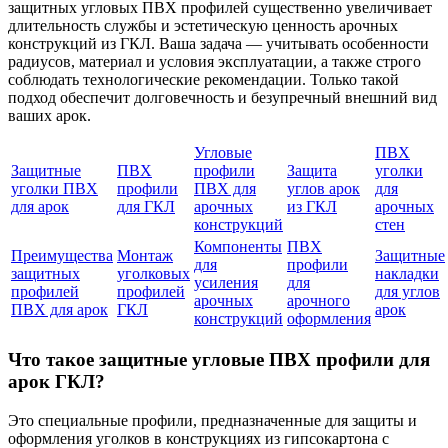
защитных угловых ПВХ профилей существенно увеличивает
длительность службы и эстетическую ценность арочных
конструкций из ГКЛ. Ваша задача — учитывать особенности
радиусов, материал и условия эксплуатации, а также строго
соблюдать технологические рекомендации. Только такой
подход обеспечит долговечность и безупречный внешний вид
ваших арок.
Угловые
ПВХ
Защитные
ПВХ
профили
Защита
уголки
уголки ПВХ
профили
ПВХ для
углов арок
для
для арок
для ГКЛ
арочных
из ГКЛ
арочных
конструкций
стен
Компоненты
ПВХ
Преимущества
Монтаж
Защитные
для
профили
защитных
уголковых
накладки
усиления
для
профилей
профилей
для углов
арочных
арочного
ПВХ для арок
ГКЛ
арок
конструкций
оформления
Что такое защитные угловые ПВХ профили для
арок ГКЛ?
Это специальные профили, предназначенные для защиты и
оформления уголков в конструкциях из гипсокартона с