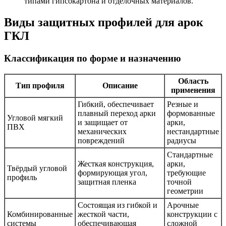
типами гипсокартона и отделочных материалов.
Виды защитных профилей для арок
ГКЛ
Классификация по форме и назначению
Область
Тип профиля
Описание
применения
Гибкий, обеспечивает
Резные и
плавный переход арки
формованные
Угловой мягкий
и защищает от
арки,
ПВХ
механических
нестандартные
повреждений
радиусы
Стандартные
Жесткая конструкция,
арки,
Твёрдый угловой
формирующая угол,
требующие
профиль
защитная пленка
точной
геометрии
Состоящая из гибкой и
Арочные
Комбинированные
жесткой части,
конструкции с
системы
обеспечивающая
сложной