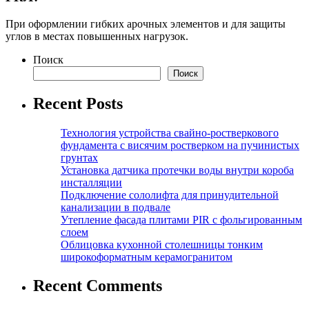
При оформлении гибких арочных элементов и для защиты
углов в местах повышенных нагрузок.
Поиск
Поиск
Recent Posts
Технология устройства свайно-ростверкового
фундамента с висячим ростверком на пучинистых
грунтах
Установка датчика протечки воды внутри короба
инсталляции
Подключение сололифта для принудительной
канализации в подвале
Утепление фасада плитами PIR с фольгированным
слоем
Облицовка кухонной столешницы тонким
широкоформатным керамогранитом
Recent Comments