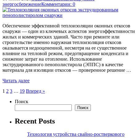
энергосбережение
Комментарии: 0
Обеспечение эффективной теплоизоляции оконных откосов
снаружи — один из ключевых аспектов энергоэффективности
жилых и коммерческих зданий. Часто при ремонте или
строительстве именно наружная теплоизоляция откосов
оказывается недооцененной, несмотря на ее существенное
влияние на тепловой режим, предотвращение конденсата и
снижение затрат на отопление. Использование
экструдированного пенополистирола (ЭППС) в качестве
материала для изоляции откосов — проверенное решение …
Читать далее
Пагинация
1
2
3
…
19
Вперед »
записей
Поиск
Поиск
Recent Posts
Технология устройства свайно-ростверкового