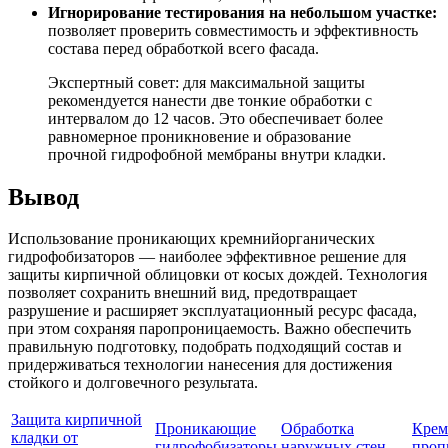
Игнорирование тестирования на небольшом участке:
позволяет проверить совместимость и эффективность
состава перед обработкой всего фасада.
Экспертный совет: для максимальной защиты
рекомендуется нанести две тонкие обработки с
интервалом до 12 часов. Это обеспечивает более
равномерное проникновение и образование
прочной гидрофобной мембраны внутри кладки.
Вывод
Использование проникающих кремнийорганических
гидрофобизаторов — наиболее эффективное решение для
защиты кирпичной облицовки от косых дождей. Технология
позволяет сохранить внешний вид, предотвращает
разрушение и расширяет эксплуатационный ресурс фасада,
при этом сохраняя паропроницаемость. Важно обеспечить
правильную подготовку, подобрать подходящий состав и
придерживаться технологии нанесения для достижения
стойкого и долговечного результата.
Защита кирпичной
Проникающие
Обработка
Крем
кладки от
гидрофобизаторы
наружных стен
проп