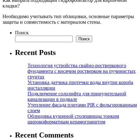
Как выбрать подходящий гидрофобизатор для кирпичной
кладки?
Необходимо учитывать тип облицовки, основные параметры
защиты и совместимость с материалом стены.
Поиск
Поиск
Recent Posts
Технология устройства свайно-ростверкового
фундамента с висячим ростверком на пучинистых
грунтах
Установка датчика протечки воды внутри короба
инсталляции
Подключение сололифта для принудительной
канализации в подвале
Утепление фасада плитами PIR с фольгированным
слоем
Облицовка кухонной столешницы тонким
широкоформатным керамогранитом
Recent Comments