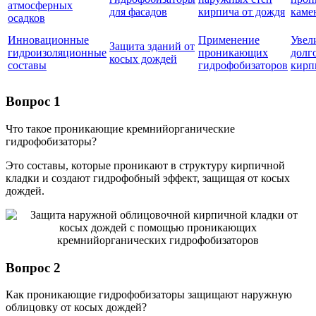
атмосферных
для фасадов
кирпича от дождя
каме
осадков
Инновационные
Применение
Увел
Защита зданий от
гидроизоляционные
проникающих
долг
косых дождей
составы
гидрофобизаторов
кирп
Вопрос 1
Что такое проникающие кремнийорганические
гидрофобизаторы?
Это составы, которые проникают в структуру кирпичной
кладки и создают гидрофобный эффект, защищая от косых
дождей.
Вопрос 2
Как проникающие гидрофобизаторы защищают наружную
облицовку от косых дождей?