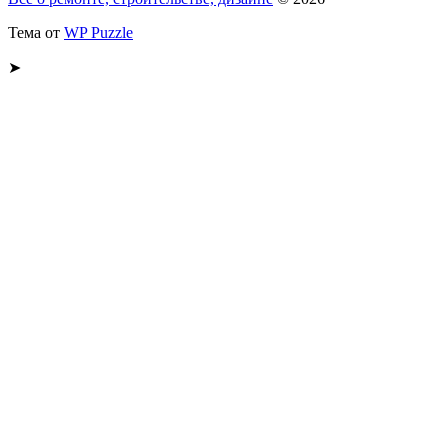
Тема от
WP Puzzle
➤