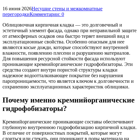
16 июня 2026
Несущие стены и межкомнатные
перегородки
Комментарии: 0
Облицовочная кирпичная кладка — это долговечный и
эстетичный элемент фасада, однако при неправильной защите
от атмосферных осадков она быстро теряет внешний вид и
эксплуатационные свойства. Особенно опасным для нее
являются косые дожди, которые способствуют внутренней
влажности, появлению плесени и разрушению материалов.
Для повышения ресурсной стойкости фасада используют
проникающие кремнийорганические гидрофобизаторы. Эти
средства создают внутри пористой структуры кладки
надежное водоотталкивающее покрытие без нарушения
паропроницаемости, что является ключом к долговечности и
сохранению эксплуатационных характеристик облицовки.
Почему именно кремнийорганические
гидрофобизаторы?
Кремнийорганические проникающие составы обеспечивают
глубинную внутреннюю гидрофобизацию кирпичной кладки.
В отличие от поверхностных покрытий, которые могут
слоиться или стекать, они проникают в поры материала на