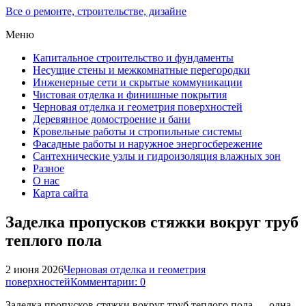
Все о ремонте, строительстве, дизайне
Меню
Капитальное строительство и фундаменты
Несущие стены и межкомнатные перегородки
Инженерные сети и скрытые коммуникации
Чистовая отделка и финишные покрытия
Черновая отделка и геометрия поверхностей
Деревянное домостроение и бани
Кровельные работы и стропильные системы
Фасадные работы и наружное энергосбережение
Сантехнические узлы и гидроизоляция влажных зон
Разное
О нас
Карта сайта
Заделка пропусков стяжки вокруг труб
теплого пола
2 июня 2026
Черновая отделка и геометрия
поверхностей
Комментарии: 0
Заделка пропусков стяжки вокруг труб теплого пола — одна