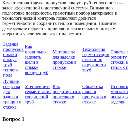
Качественная заделка пропусков вокруг труб теплого пола —
залог эффективной и долговечной системы. Внимание к
подготовке поверхности, грамотный подбор материалов и
технологический контроль позволяют добиться
герметичности и сохранить тепло в помещении. Помните:
даже мелкие недочеты приводят к значительным потерям
энергии и увеличению затрат на ремонт.
Заделка
Как
пропусков
Технология
правильно
Материалы
Советы 
стяжки
герметизации
заделать
для заделки
ремонту
вокруг
стяжки по
щели в
пропусков в
стяжки 
труб
окружности
стяжке
стяжке
теплых 
теплого
труб
вокруг труб
пола
Лучшие
средства
Утепление и
Как
Обработка
Использ
для
герметизация
предотвратить
швов и
монтажн
заделки
соединений
протечки в
пропусков в
пены дл
трещин в
труб
стяжке
стяжке
заделки
стяжке
Вопрос 1