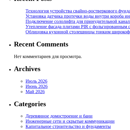
Технология устройства свайно-ростверкового фунд
Установка датчика протечки воды внутри короба и
Подключение сололифта для принудительной канал
Утепление фасада плитами PIR с фольгированным 
Облицовка кухонной столешницы тонким широкоф
Recent Comments
Нет комментариев для просмотра.
Archives
Июль 2026
Июнь 2026
Май 2026
Categories
Деревянное домостроение и бани
Инженерные сети и скрытые коммуникации
Капитальное строительство и фундаменты