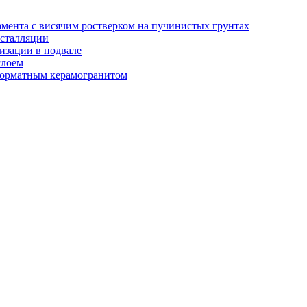
амента с висячим ростверком на пучинистых грунтах
нсталляции
изации в подвале
слоем
орматным керамогранитом