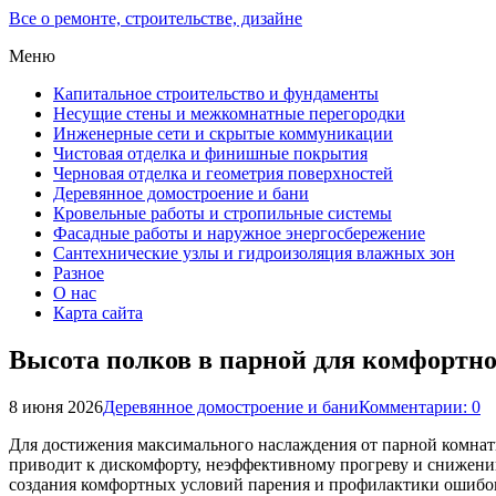
Все о ремонте, строительстве, дизайне
Меню
Капитальное строительство и фундаменты
Несущие стены и межкомнатные перегородки
Инженерные сети и скрытые коммуникации
Чистовая отделка и финишные покрытия
Черновая отделка и геометрия поверхностей
Деревянное домостроение и бани
Кровельные работы и стропильные системы
Фасадные работы и наружное энергосбережение
Сантехнические узлы и гидроизоляция влажных зон
Разное
О нас
Карта сайта
Высота полков в парной для комфортно
8 июня 2026
Деревянное домостроение и бани
Комментарии: 0
Для достижения максимального наслаждения от парной комнаты
приводит к дискомфорту, неэффективному прогреву и снижени
создания комфортных условий парения и профилактики ошибок,