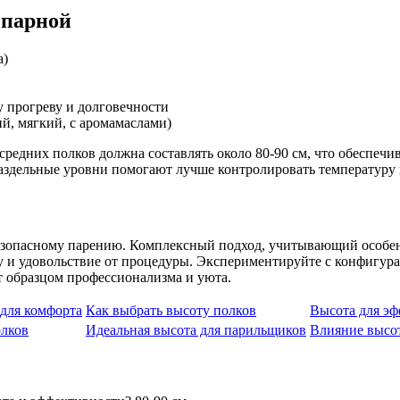
 парной
а)
 прогреву и долговечности
й, мягкий, с аромамаслами)
средних полков должна составлять около 80-90 см, что обеспеч
аздельные уровни помогают лучше контролировать температуру и
зопасному парению. Комплексный подход, учитывающий особенн
у и удовольствие от процедуры. Экспериментируйте с конфигур
т образцом профессионализма и уюта.
для комфорта
Как выбрать высоту полков
Высота для эф
олков
Идеальная высота для парильщиков
Влияние высо