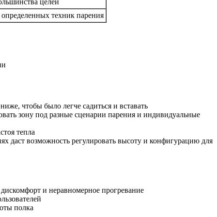
большинства целей
 определенных техник парения
ии
иже, чтобы было легче садиться и вставать
овать зону под разные сценарии парения и индивидуальные
стоя тепла
ях даст возможность регулировать высоту и конфигурацию для
 дискомфорт и неравномерное прогревание
ользователей
соты полка