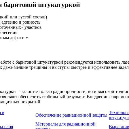
н баритовой штукатуркой
кий или густой состав)
 адгезию и ровность
роточенных» участков
анесения
рытым дефектам
аботе с баритовой штукатуркой рекомендуется использовать ла
: даже мелкие трещины и выступы быстрее и эффективнее задел
атурки— залог не только радиопрочности, но и высокой точнос
позволяют обеспечить стабильный результат. Внедрение соврем
 защитных покрытий.
 в
Технологи
Обеспечение радиационной защиты
штукатур
Материалы для радиационной
ы слоя
Выравнив