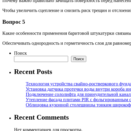
Почему важно правильно зачищать поверхность перед нанесен
Чтобы увеличить сцепление и снизить риск трещин и отслоени
Вопрос 5
Какие особенности применения баритовой штукатурки связаны
Обеспечивать однородность и герметичность слоя для равноме
Поиск
Поиск
Recent Posts
Технология устройства свайно-ростверкового фунд
Установка датчика протечки воды внутри короба и
Подключение сололифта для принудительной канал
Утепление фасада плитами PIR с фольгированным 
Облицовка кухонной столешницы тонким широкоф
Recent Comments
Нет комментариев для просмотра.