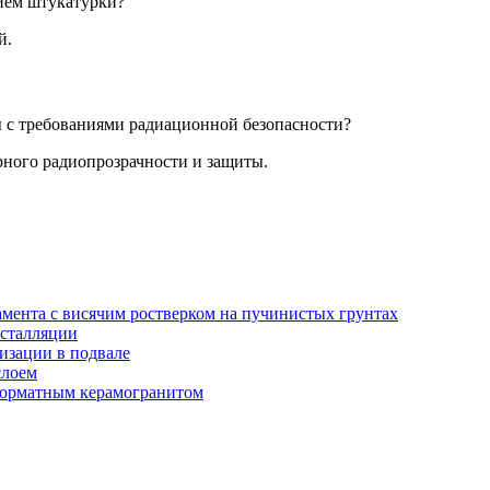
ием штукатурки?
й.
 с требованиями радиационной безопасности?
рного радиопрозрачности и защиты.
амента с висячим ростверком на пучинистых грунтах
нсталляции
изации в подвале
слоем
орматным керамогранитом