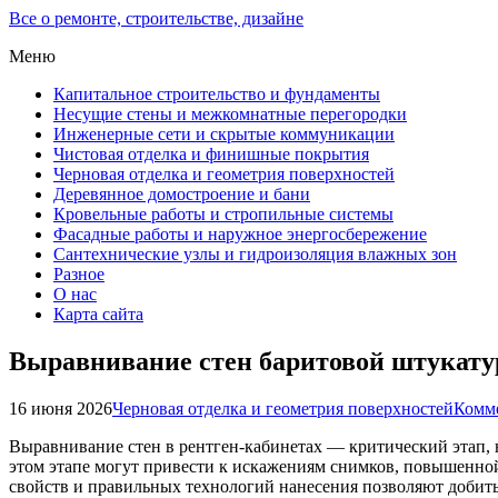
Все о ремонте, строительстве, дизайне
Меню
Капитальное строительство и фундаменты
Несущие стены и межкомнатные перегородки
Инженерные сети и скрытые коммуникации
Чистовая отделка и финишные покрытия
Черновая отделка и геометрия поверхностей
Деревянное домостроение и бани
Кровельные работы и стропильные системы
Фасадные работы и наружное энергосбережение
Сантехнические узлы и гидроизоляция влажных зон
Разное
О нас
Карта сайта
Выравнивание стен баритовой штукату
16 июня 2026
Черновая отделка и геометрия поверхностей
Комме
Выравнивание стен в рентген-кабинетах — критический этап,
этом этапе могут привести к искажениям снимков, повышенной
свойств и правильных технологий нанесения позволяют добить