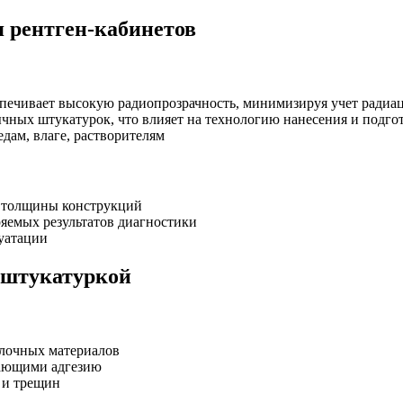
 рентген-кабинетов
печивает высокую радиопрозрачность, минимизируя учет радиа
ычных штукатурок, что влияет на технологию нанесения и подго
дам, влаге, растворителям
я толщины конструкций
ряемых результатов диагностики
уатации
 штукатуркой
елочных материалов
шающими адгезию
 и трещин