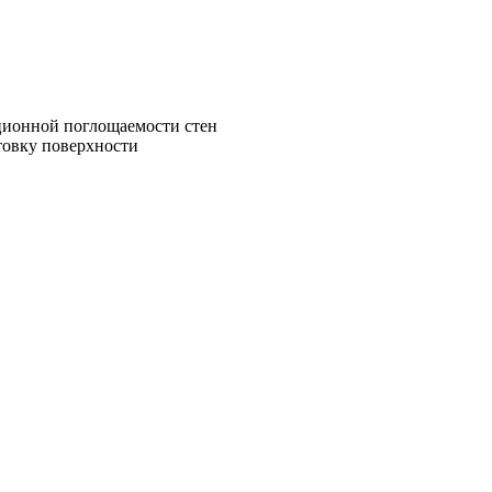
ционной поглощаемости стен
товку поверхности