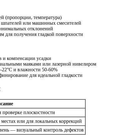
ей (пропорции, температура)
ю шпателей или машинных смесителей
минимальных отклонений
м для получения гладкой поверхности
ов и компенсации усадки
циальными маяками или лазерной нивелиром
0-22°C и влажности 50-60%
инирование для идеальной гладкости
и
сание
и проверке плоскостности
 местах или для локальных коррекций
овень — визуальный контроль дефектов