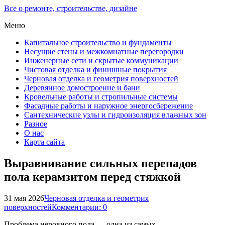
Все о ремонте, строительстве, дизайне
Меню
Капитальное строительство и фундаменты
Несущие стены и межкомнатные перегородки
Инженерные сети и скрытые коммуникации
Чистовая отделка и финишные покрытия
Черновая отделка и геометрия поверхностей
Деревянное домостроение и бани
Кровельные работы и стропильные системы
Фасадные работы и наружное энергосбережение
Сантехнические узлы и гидроизоляция влажных зон
Разное
О нас
Карта сайта
Выравнивание сильных перепадов
пола керамзитом перед стяжкой
31 мая 2026
Черновая отделка и геометрия
поверхностей
Комментарии: 0
Проблема неровного пола — одна из самых