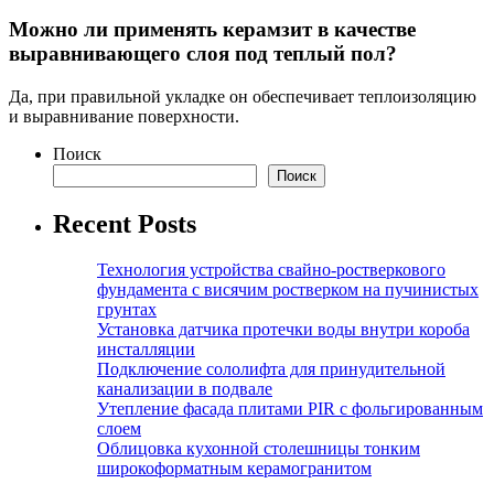
Можно ли применять керамзит в качестве
выравнивающего слоя под теплый пол?
Да, при правильной укладке он обеспечивает теплоизоляцию
и выравнивание поверхности.
Поиск
Поиск
Recent Posts
Технология устройства свайно-ростверкового
фундамента с висячим ростверком на пучинистых
грунтах
Установка датчика протечки воды внутри короба
инсталляции
Подключение сололифта для принудительной
канализации в подвале
Утепление фасада плитами PIR с фольгированным
слоем
Облицовка кухонной столешницы тонким
широкоформатным керамогранитом