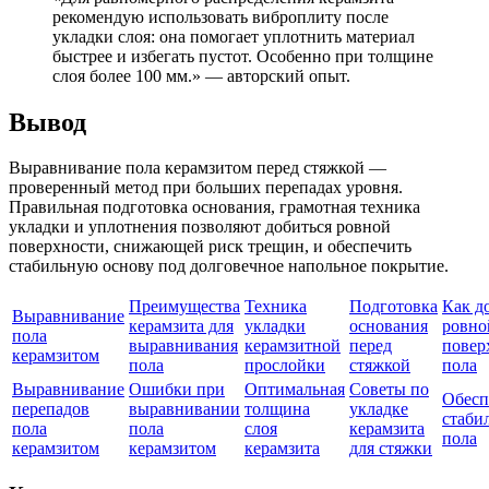
рекомендую использовать виброплиту после
укладки слоя: она помогает уплотнить материал
быстрее и избегать пустот. Особенно при толщине
слоя более 100 мм.» — авторский опыт.
Вывод
Выравнивание пола керамзитом перед стяжкой —
проверенный метод при больших перепадах уровня.
Правильная подготовка основания, грамотная техника
укладки и уплотнения позволяют добиться ровной
поверхности, снижающей риск трещин, и обеспечить
стабильную основу под долговечное напольное покрытие.
Преимущества
Техника
Подготовка
Как д
Выравнивание
керамзита для
укладки
основания
ровно
пола
выравнивания
керамзитной
перед
повер
керамзитом
пола
прослойки
стяжкой
пола
Выравнивание
Ошибки при
Оптимальная
Советы по
Обесп
перепадов
выравнивании
толщина
укладке
стаби
пола
пола
слоя
керамзита
пола
керамзитом
керамзитом
керамзита
для стяжки