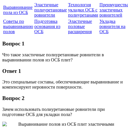
Эластичные
Технология
Преимуществ
Выравнивание
полиуретановые
укладки ОСБ с
эластичных
пола из ОСБ
ровнители
полиуретанами
ровнителей
Советы по
Подготовка
Эластичные
Укладка
выравниванию
основания из
половые
ровнителя на
полов
ОСБ
расширения
ОСБ
Вопрос 1
Что такое эластичные полиуретановые ровнители в
выравнивании полов из ОСБ плит?
Ответ 1
Это специальные составы, обеспечивающие выравнивание и
компенсируют неровности поверхности.
Вопрос 2
Зачем использовать полиуретановые ровнители при
подготовке ОСБ для укладки пола?