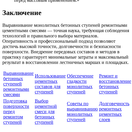
перед массовым применением.»
Заключение
Выравнивание монолитных бетонных ступеней ремонтными
цементными смесями — точная наука, требующая соблюдения
технологий и правильного выбора материалов.
Оперативность и профессиональный подход позволяют
достичь высокой точности, долговечности и безопасности
поверхности. Внедрение передовых составов и методов в
практику гарантирует минимальные затраты и максимальный
результат в восстановлении лестничных маршах и площадках.
Выравнивание
Использование
Обеспечение
Ремонт и
бетонных
цементных
гладкости
восстановление
ступеней
составов для
монолитных
бетонных
ремонтными
ступеней
ступеней
ступеней
смесями
Подготовка
Выбор
Советы по
Долговечность
поверхности
цементной
выравниванию
ремонтных
перед
смеси для
монолитных
цементных
ремонтом
бетонных
ступеней
слоев
ступеней
ступеней