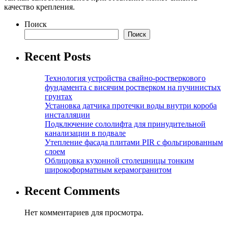
качество крепления.
Поиск
Поиск
Recent Posts
Технология устройства свайно-ростверкового
фундамента с висячим ростверком на пучинистых
грунтах
Установка датчика протечки воды внутри короба
инсталляции
Подключение сололифта для принудительной
канализации в подвале
Утепление фасада плитами PIR с фольгированным
слоем
Облицовка кухонной столешницы тонким
широкоформатным керамогранитом
Recent Comments
Нет комментариев для просмотра.