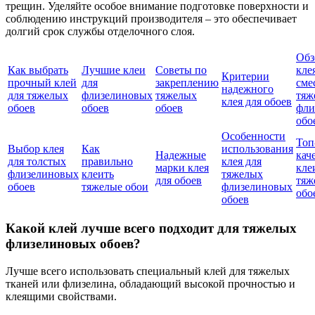
трещин. Уделяйте особое внимание подготовке поверхности и
соблюдению инструкций производителя – это обеспечивает
долгий срок службы отделочного слоя.
Обз
Как выбрать
Лучшие клеи
Советы по
кле
Критерии
прочный клей
для
закреплению
сме
надежного
для тяжелых
флизелиновых
тяжелых
тяж
клея для обоев
обоев
обоев
обоев
фли
обо
Особенности
Топ
Выбор клея
Как
использования
Надежные
кач
для толстых
правильно
клея для
марки клея
кле
флизелиновых
клеить
тяжелых
для обоев
тяж
обоев
тяжелые обои
флизелиновых
обо
обоев
Какой клей лучше всего подходит для тяжелых
флизелиновых обоев?
Лучше всего использовать специальный клей для тяжелых
тканей или флизелина, обладающий высокой прочностью и
клеящими свойствами.