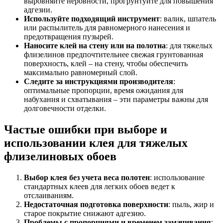
выровняйте неровности, прогрунтуйте для повышения
адгезии.
Используйте подходящий инструмент
: валик, шпатель
или распылитель для равномерного нанесения и
предотвращения пузырей.
Наносите клей на стену или на полотна
: для тяжелых
флизелинов предпочтительнее свежая грунтованная
поверхность, клей – на стену, чтобы обеспечить
максимально равномерный слой.
Следите за инструкциями производителя
:
оптимальные пропорции, время ожидания для
набухания и схватывания – эти параметры важны для
долговечности отделки.
Частые ошибки при выборе и
использовании клея для тяжелых
флизелиновых обоев
Выбор клея без учета веса полотен
: использование
стандартных клеев для легких обоев ведет к
отслаиваниям.
Недостаточная подготовка поверхности
: пыль, жир и
старое покрытие снижают адгезию.
Проблемы с пропорциями и временем замачивания
: