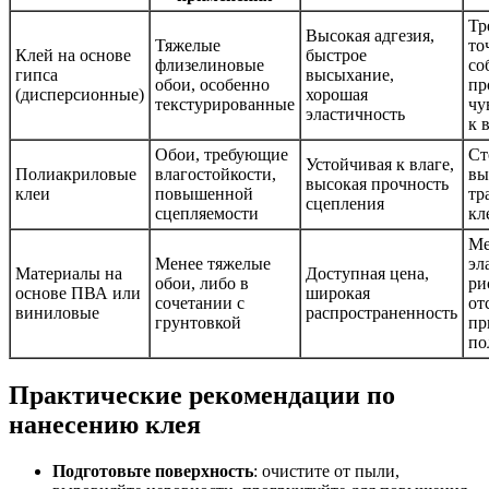
Тр
Высокая адгезия,
Тяжелые
то
Клей на основе
быстрое
флизелиновые
со
гипса
высыхание,
обои, особенно
пр
(дисперсионные)
хорошая
текстурированные
чу
эластичность
к 
Обои, требующие
Ст
Устойчивая к влаге,
Полиакриловые
влагостойкости,
вы
высокая прочность
клеи
повышенной
тр
сцепления
сцепляемости
кл
Ме
Менее тяжелые
эл
Материалы на
Доступная цена,
обои, либо в
ри
основе ПВА или
широкая
сочетании с
от
виниловые
распространенность
грунтовкой
пр
по
Практические рекомендации по
нанесению клея
Подготовьте поверхность
: очистите от пыли,