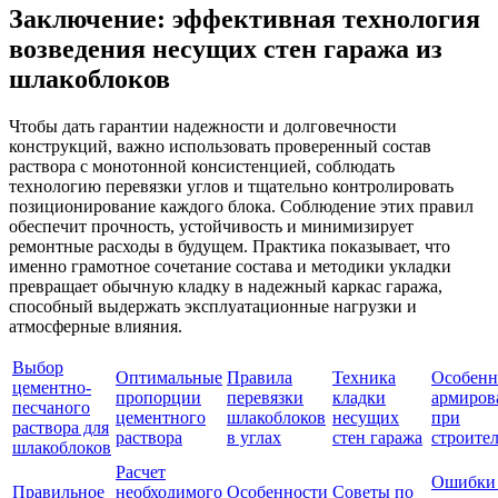
Заключение: эффективная технология
возведения несущих стен гаража из
шлакоблоков
Чтобы дать гарантии надежности и долговечности
конструкций, важно использовать проверенный состав
раствора с монотонной консистенцией, соблюдать
технологию перевязки углов и тщательно контролировать
позиционирование каждого блока. Соблюдение этих правил
обеспечит прочность, устойчивость и минимизирует
ремонтные расходы в будущем. Практика показывает, что
именно грамотное сочетание состава и методики укладки
превращает обычную кладку в надежный каркас гаража,
способный выдержать эксплуатационные нагрузки и
атмосферные влияния.
Выбор
Оптимальные
Правила
Техника
Особенн
цементно-
пропорции
перевязки
кладки
армиров
песчаного
цементного
шлакоблоков
несущих
при
раствора для
раствора
в углах
стен гаража
строител
шлакоблоков
Расчет
Ошибки
Правильное
необходимого
Особенности
Советы по