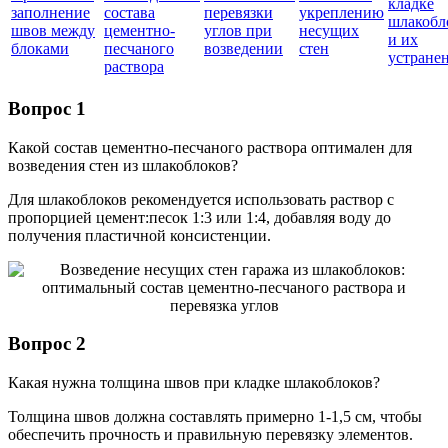
кладке
заполнение
состава
перевязки
укреплению
шлакобл
швов между
цементно-
углов при
несущих
и их
блоками
песчаного
возведении
стен
устране
раствора
Вопрос 1
Какой состав цементно-песчаного раствора оптимален для
возведения стен из шлакоблоков?
Для шлакоблоков рекомендуется использовать раствор с
пропорцией цемент:песок 1:3 или 1:4, добавляя воду до
получения пластичной консистенции.
Вопрос 2
Какая нужна толщина швов при кладке шлакоблоков?
Толщина швов должна составлять примерно 1-1,5 см, чтобы
обеспечить прочность и правильную перевязку элементов.