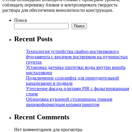
соблюдать перевязку блоков и контролировать твердость
раствора для обеспечения монолитности конструкции.
Поиск
Поиск
Recent Posts
Технология устройства свайно-ростверкового
фундамента с висячим ростверком на пучинистых
грунтах
Установка датчика протечки воды внутри короба
инсталляции
Подключение сололифта для принудительной
канализации в подвале
Утепление фасада плитами PIR с фольгированным
слоем
Облицовка кухонной столешницы тонким
широкоформатным керамогранитом
Recent Comments
Нет комментариев для просмотра.