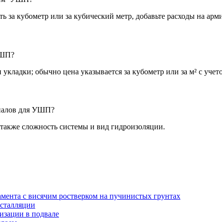
ть за кубометр или за кубический метр, добавьте расходы на арм
УШП?
 укладки; обычно цена указывается за кубометр или за м² с уче
риалов для УШП?
 также сложность системы и вид гидроизоляции.
амента с висячим ростверком на пучинистых грунтах
нсталляции
изации в подвале