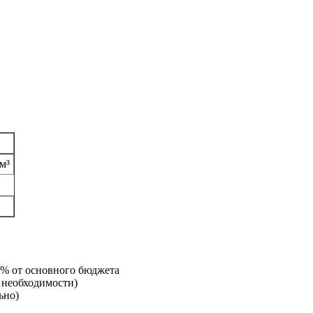
 м³
% от основного бюджета
 необходимости)
ьно)