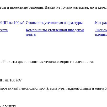
ры и проектные решения. Важен не только материал, но и качес
УШП на 100 м²
Стоимость утеплителя и арматуры
Как ра
счета
Компоненты утепленной шведской
Эконом
плиты
площа
нной плиты для повышения теплоизоляции и надежности.
П на 100 м²?
ированный пенополистирол), арматура, гидроизоляция и опалуб
0 м² УШП?