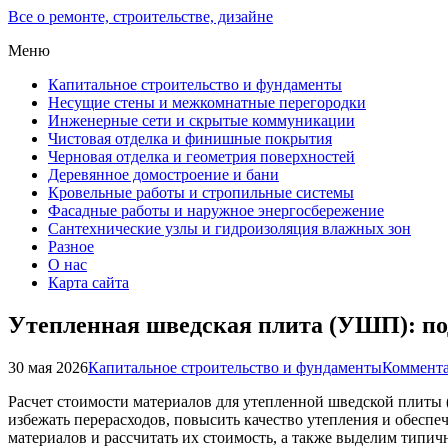
Все о ремонте, строительстве, дизайне
Меню
Капитальное строительство и фундаменты
Несущие стены и межкомнатные перегородки
Инженерные сети и скрытые коммуникации
Чистовая отделка и финишные покрытия
Черновая отделка и геометрия поверхностей
Деревянное домостроение и бани
Кровельные работы и стропильные системы
Фасадные работы и наружное энергосбережение
Сантехнические узлы и гидроизоляция влажных зон
Разное
О нас
Карта сайта
Утепленная шведская плита (УШП): под
30 мая 2026
Капитальное строительство и фундаменты
Коммента
Расчет стоимости материалов для утепленной шведской плиты 
избежать перерасходов, повысить качество утепления и обеспе
материалов и рассчитать их стоимость, а также выделим типи