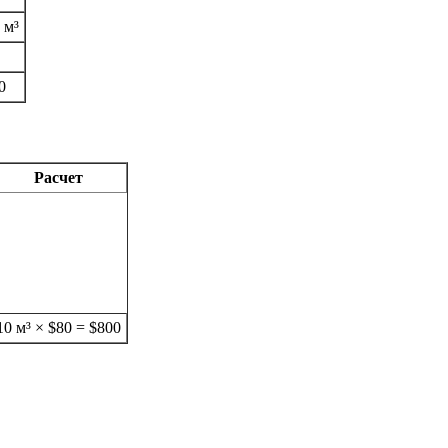
 м³
0
Расчет
10 м³ × $80 = $800