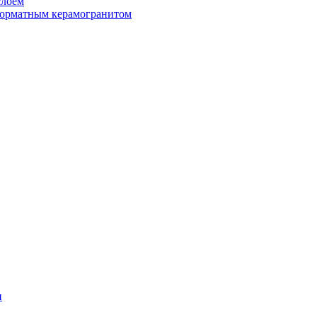
слоем
орматным керамогранитом
н