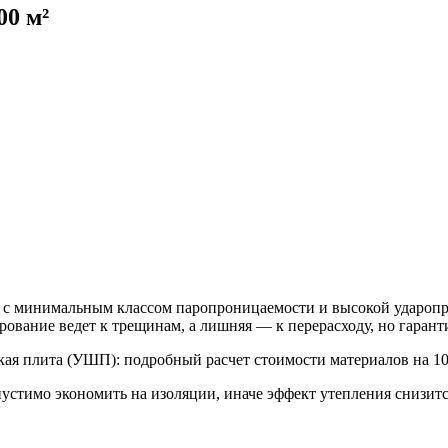
00 м²
 с минимальным классом паропроницаемости и высокой удароп
ование ведет к трещинам, а лишняя — к перерасходу, но гарант
тимо экономить на изоляции, иначе эффект утепления снизится