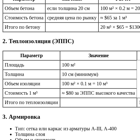
Объем бетона
если толщина 20 см
100 м² × 0.2 м = 20
Стоимость бетона
средняя цена по рынку
≈ $65 за 1 м³
Итого по бетону
20 м³ × $65 = $130
2. Теплоизоляция (ЭППС)
Параметр
Значение
Площадь
100 м²
Толщина
10 см (минимум)
Объем изоляции
100 м² × 0.1 м = 10 м³
Стоимость 1 м³
≈ $80 за ЭППС высокого качества
Итого по теплоизоляции
3. Армировка
Тип: сетка или каркас из арматуры А-III, А-400
Толщина слоя
Объем и стоимость