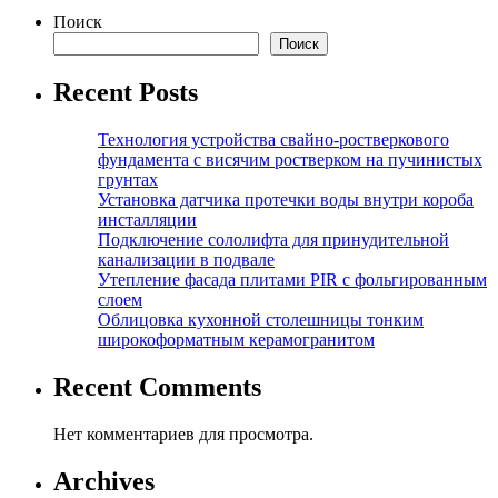
Поиск
Поиск
Recent Posts
Технология устройства свайно-ростверкового
фундамента с висячим ростверком на пучинистых
грунтах
Установка датчика протечки воды внутри короба
инсталляции
Подключение сололифта для принудительной
канализации в подвале
Утепление фасада плитами PIR с фольгированным
слоем
Облицовка кухонной столешницы тонким
широкоформатным керамогранитом
Recent Comments
Нет комментариев для просмотра.
Archives