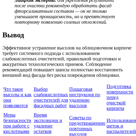
Лайфхак эксперта:
для укрепления результата
после очистки рекомендую обработать фасад
фторсиликатным составом — он не только
уменьшает проницаемость, но и препятствует
повторному появлению солевых отложений.
Вывод
Эффективное устранение высолов на облицовочном кирпиче
требует системного подхода с использованием
слабокислотных очистителей, правильной подготовки и
аккуратных технологических приемов. Соблюдение
рекомендаций повышает шансы полностью восстановить
внешний вид фасада без риска повреждения облицовки.
Подготовка
Что такое
Выбор
Пошаговая
поверхности
высолы и как
слабокислотных
инструкция по
перед
они
очистителей для
удалению
очисткой
появляются
фасадных работ
высолов
кирпича
Меры
Время
Советы по
безопасности
экспозиции и
Использовани
предотвращению
при работе с
удаление
щеток и
повторных
кислотными
остатков
распылителей
высолов