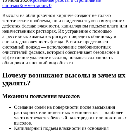
10 июня 2026
Кровельные работы и стропильные
системы
Комментарии: 0
Высолы на облицовочном кирпиче создают не только
эстетические проблемы, но и свидетельствуют о внутренних
дефектах фасада: влажности, капиллярном подъеме влаги или
некачественных растворах. Их устранение с помощью
агрессивных химикатов рискует повредить облицовку и
снизить долговечность фасада. В статье представлен
системный подход — использование слабокислотных
очистителей фасадов, который обеспечивает безопасное и
эффективное удаление высолов, повышая сохранность
облицовки и внешний вид объекта.
Почему возникают высолы и зачем их
удалять?
Механизм появления высолов
Оседание солей на поверхности после высыхания
растворных или цементных компонентов — наиболее
часто встречается белесый налет редких или повторных
высолов.
Капиллярный подъем влажности из основания