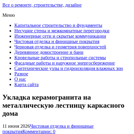
Все о ремонте, строительстве, дизайне
Меню
Капитальное строительство и фундаменты
Несущие стены и межкомнатные перегородки
Инженерные сети и скрытые коммуникации
Чистовая отделка и финишные покрытия
Черновая отделка и геометрия поверхностей
Деревянное домостроение и бани
Кровельные работы и стропильные системы
Фасадные работы и наружное энергосбережение
Сантехнические узлы и гидроизоляция влажных зон
Разное
О нас
Карта сайта
Укладка керамогранита на
металлическую лестницу каркасного
дома
11 июня 2026
Чистовая отделка и финишные
покрытия
Комментарии: 0