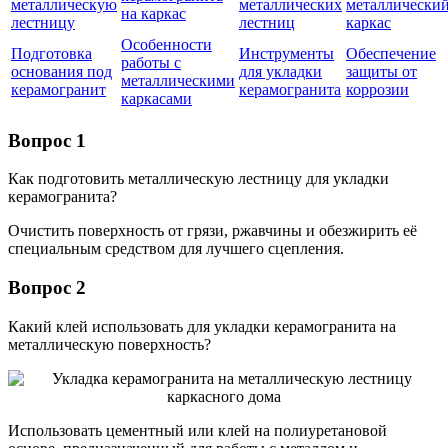
металлическую
металлических
металлически
на каркас
лестницу
лестниц
каркас
Особенности
Подготовка
Инструменты
Обеспечение
работы с
основания под
для укладки
защиты от
металлическими
керамогранит
керамогранита
коррозии
каркасами
Вопрос 1
Как подготовить металлическую лестницу для укладки
керамогранита?
Очистить поверхность от грязи, ржавчины и обезжирить её
специальным средством для лучшего сцепления.
Вопрос 2
Какий клей использовать для укладки керамогранита на
металлическую поверхность?
Использовать цементный или клей на полиуретановой