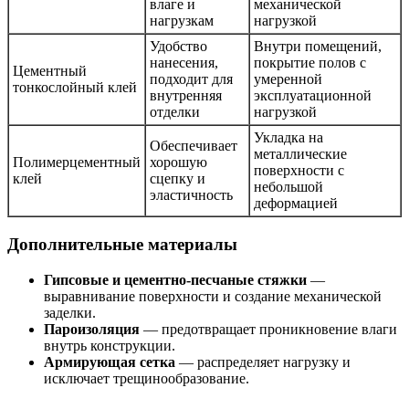
влаге и
механической
нагрузкам
нагрузкой
Удобство
Внутри помещений,
нанесения,
покрытие полов с
Цементный
подходит для
умеренной
тонкослойный клей
внутренняя
эксплуатационной
отделки
нагрузкой
Укладка на
Обеспечивает
металлические
Полимерцементный
хорошую
поверхности с
клей
сцепку и
небольшой
эластичность
деформацией
Дополнительные материалы
Гипсовые и цементно-песчаные стяжки
—
выравнивание поверхности и создание механической
заделки.
Пароизоляция
— предотвращает проникновение влаги
внутрь конструкции.
Армирующая сетка
— распределяет нагрузку и
исключает трещинообразование.