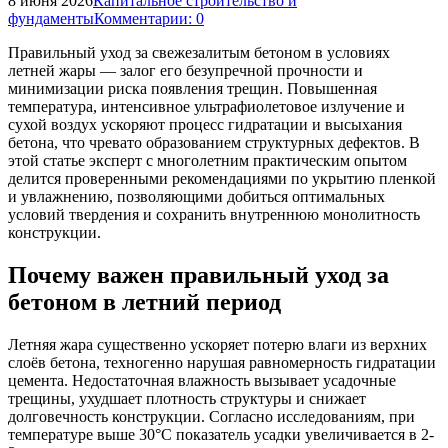
8 июня 2026
Капитальное строительство и
фундаменты
Комментарии: 0
Правильный уход за свежезалитым бетоном в условиях
летней жары — залог его безупречной прочности и
минимизации риска появления трещин. Повышенная
температура, интенсивное ультрафиолетовое излучение и
сухой воздух ускоряют процесс гидратации и высыхания
бетона, что чревато образованием структурных дефектов. В
этой статье эксперт с многолетним практическим опытом
делится проверенными рекомендациями по укрытию пленкой
и увлажнению, позволяющими добиться оптимальных
условий твердения и сохранить внутреннюю монолитность
конструкции.
Почему важен правильный уход за
бетоном в летний период
Летняя жара существенно ускоряет потерю влаги из верхних
слоёв бетона, техногенно нарушая равномерность гидратации
цемента. Недостаточная влажность вызывает усадочные
трещины, ухудшает плотность структуры и снижает
долговечность конструкции. Согласно исследованиям, при
температуре выше 30°C показатель усадки увеличивается в 2-