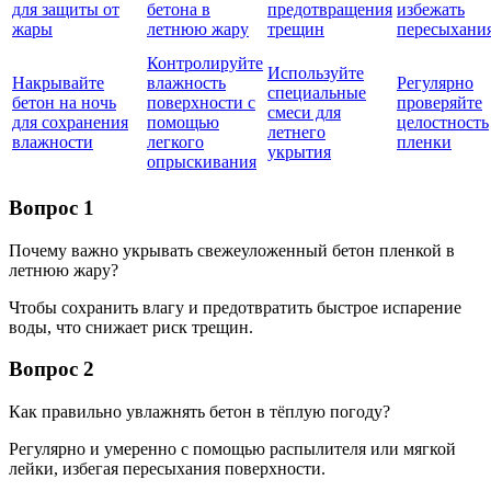
для защиты от
бетона в
предотвращения
избежать
жары
летнюю жару
трещин
пересыхани
Контролируйте
Используйте
Накрывайте
влажность
Регулярно
специальные
бетон на ночь
поверхности с
проверяйте
смеси для
для сохранения
помощью
целостность
летнего
влажности
легкого
пленки
укрытия
опрыскивания
Вопрос 1
Почему важно укрывать свежеуложенный бетон пленкой в
летнюю жару?
Чтобы сохранить влагу и предотвратить быстрое испарение
воды, что снижает риск трещин.
Вопрос 2
Как правильно увлажнять бетон в тёплую погоду?
Регулярно и умеренно с помощью распылителя или мягкой
лейки, избегая пересыхания поверхности.