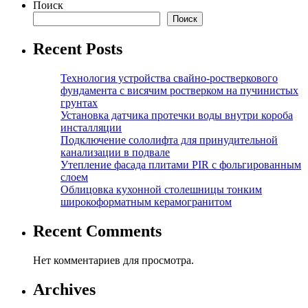
Поиск
Поиск
Recent Posts
Технология устройства свайно-ростверкового
фундамента с висячим ростверком на пучинистых
грунтах
Установка датчика протечки воды внутри короба
инсталляции
Подключение сололифта для принудительной
канализации в подвале
Утепление фасада плитами PIR с фольгированным
слоем
Облицовка кухонной столешницы тонким
широкоформатным керамогранитом
Recent Comments
Нет комментариев для просмотра.
Archives