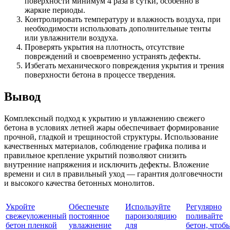
поверхности минимум 4 раза в сутки, особенно в
жаркие периоды.
Контролировать температуру и влажность воздуха, при
необходимости использовать дополнительные тенты
или увлажнители воздуха.
Проверять укрытия на плотность, отсутствие
повреждений и своевременно устранять дефекты.
Избегать механического повреждения укрытия и трения
поверхности бетона в процессе твердения.
Вывод
Комплексный подход к укрытию и увлажнению свежего
бетона в условиях летней жары обеспечивает формирование
прочной, гладкой и трещиностой структуры. Использование
качественных материалов, соблюдение графика полива и
правильное крепление укрытий позволяют снизить
внутренние напряжения и исключить дефекты. Вложение
времени и сил в правильный уход — гарантия долговечности
и высокого качества бетонных монолитов.
Укройте
Обеспечьте
Используйте
Регулярно
свежеуложенный
постоянное
пароизоляцию
поливайте
бетон пленкой
увлажнение
для
бетон, чтоб