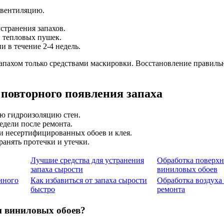
 вентиляцию.
странения запахов.
 тепловых пушек.
 в течение 2-4 недель.
запахом только средствами маскировки. Восстановление правиль
повторного появления запаха
ю гидроизоляцию стен.
едели после ремонта.
и несертифицированных обоев и клея.
ранять протечки и утечки.
Лучшие средства для устранения
Обработка поверхн
запаха сырости
виниловых обоев
нного
Как избавиться от запаха сырости
Обработка воздуха
быстро
ремонта
и виниловых обоев?