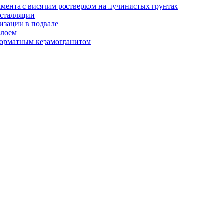
амента с висячим ростверком на пучинистых грунтах
нсталляции
изации в подвале
слоем
орматным керамогранитом