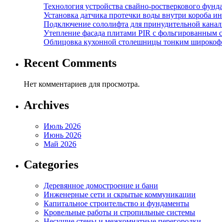
Технология устройства свайно-ростверкового фунд
Установка датчика протечки воды внутри короба и
Подключение сололифта для принудительной канал
Утепление фасада плитами PIR с фольгированным 
Облицовка кухонной столешницы тонким широкоф
Recent Comments
Нет комментариев для просмотра.
Archives
Июль 2026
Июнь 2026
Май 2026
Categories
Деревянное домостроение и бани
Инженерные сети и скрытые коммуникации
Капитальное строительство и фундаменты
Кровельные работы и стропильные системы
Несущие стены и межкомнатные перегородки