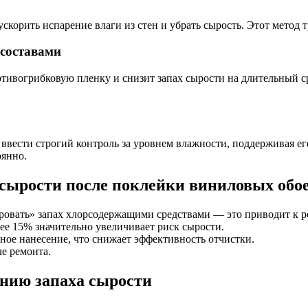
корить испарение влаги из стен и убрать сырость. Этот метод т
составами
отивогрибковую пленку и снизит запах сырости на длительный ср
ввести строгий контроль за уровнем влажности, поддерживая ег
оянно.
сырости после поклейки виниловых обо
овать» запах хлорсодержащими средствами — это приводит к р
ее 15% значительно увеличивает риск сырости.
ное нанесение, что снижает эффективность отчистки.
е ремонта.
ению запаха сырости