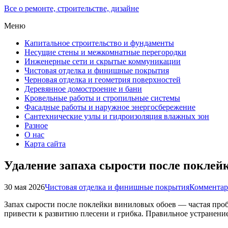
Все о ремонте, строительстве, дизайне
Меню
Капитальное строительство и фундаменты
Несущие стены и межкомнатные перегородки
Инженерные сети и скрытые коммуникации
Чистовая отделка и финишные покрытия
Черновая отделка и геометрия поверхностей
Деревянное домостроение и бани
Кровельные работы и стропильные системы
Фасадные работы и наружное энергосбережение
Сантехнические узлы и гидроизоляция влажных зон
Разное
О нас
Карта сайта
Удаление запаха сырости после поклей
30 мая 2026
Чистовая отделка и финишные покрытия
Комментар
Запах сырости после поклейки виниловых обоев — частая пробл
привести к развитию плесени и грибка. Правильное устранение