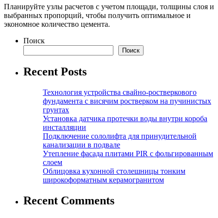
Планируйте узлы расчетов с учетом площади, толщины слоя и
выбранных пропорций, чтобы получить оптимальное и
экономное количество цемента.
Поиск
Поиск
Recent Posts
Технология устройства свайно-ростверкового
фундамента с висячим ростверком на пучинистых
грунтах
Установка датчика протечки воды внутри короба
инсталляции
Подключение сололифта для принудительной
канализации в подвале
Утепление фасада плитами PIR с фольгированным
слоем
Облицовка кухонной столешницы тонким
широкоформатным керамогранитом
Recent Comments