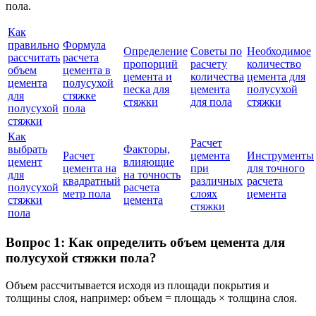
пола.
Как
правильно
Формула
Определение
Советы по
Необходимое
рассчитать
расчета
пропорций
расчету
количество
объем
цемента в
цемента и
количества
цемента для
цемента
полусухой
песка для
цемента
полусухой
для
стяжке
стяжки
для пола
стяжки
полусухой
пола
стяжки
Как
Расчет
выбрать
Факторы,
Расчет
цемента
Инструменты
цемент
влияющие
цемента на
при
для точного
для
на точность
квадратный
различных
расчета
полусухой
расчета
метр пола
слоях
цемента
стяжки
цемента
стяжки
пола
Вопрос 1: Как определить объем цемента для
полусухой стяжки пола?
Объем рассчитывается исходя из площади покрытия и
толщины слоя, например: объем = площадь × толщина слоя.