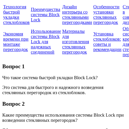
Технология
Дизайн
Особенности
Ст
Преимущества
быстрой
интерьера со
установки
в
системы Block
укладки
стеклянными
стеклянных
со
Lock
стеклоблоков
перегородками
перегородок
ди
Об
Использование
Материалы
Экономия
Установка
си
системы Block
для
времени при
стеклоблоков:
кр
Lock для
изготовления
монтаже
советы и
дл
надежных
стеклянных
перегородок
рекомендации
ст
соединений
перегородок
пе
Вопрос 1
Что такое система быстрой укладки Block Lock?
Это система для быстрого и надежного возведения
стеклянных перегородок из стеклоблоков.
Вопрос 2
Какие преимущества использования системы Block Lock при
возведении стеклянных перегородок?