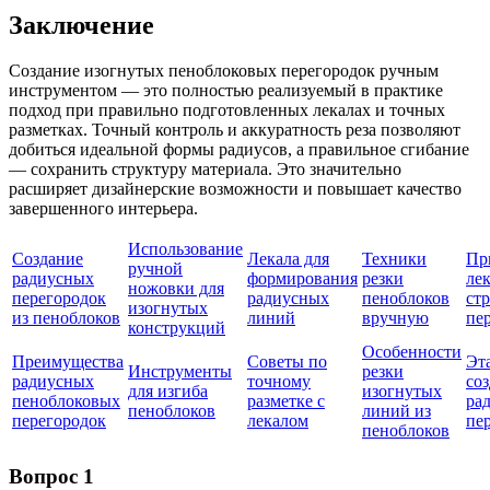
Заключение
Создание изогнутых пеноблоковых перегородок ручным
инструментом — это полностью реализуемый в практике
подход при правильно подготовленных лекалах и точных
разметках. Точный контроль и аккуратность реза позволяют
добиться идеальной формы радиусов, а правильное сгибание
— сохранить структуру материала. Это значительно
расширяет дизайнерские возможности и повышает качество
завершенного интерьера.
Использование
Создание
Лекала для
Техники
Пр
ручной
радиусных
формирования
резки
ле
ножовки для
перегородок
радиусных
пеноблоков
ст
изогнутых
из пеноблоков
линий
вручную
пе
конструкций
Особенности
Преимущества
Советы по
Эт
Инструменты
резки
радиусных
точному
со
для изгиба
изогнутых
пеноблоковых
разметке с
ра
пеноблоков
линий из
перегородок
лекалом
пе
пеноблоков
Вопрос 1