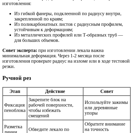
изготовления:
Из гибкой фанеры, подклеенной по радиусу внутри,
закрепленной по краям;
Из поликарбонатных листов с радиусным профилем,
устойчивым к деформациям;
Из металлических профилей или Т-образных труб —
для больших объемов.
Совет эксперта:
при изготовлении лекала важна
минимальная деформация. Через 1-2 месяца после
изготовления проверьте радиус на изломе или в ходе тестовой
резки.
Ручной рез
Этап
Действие
Совет
Закрепите блок на
Используйте зажимы
Фиксация
рабочей поверхности,
или деревянные
пеноблока
чтобы избежать
упоры
смещений
Обратите внимание
Разметка
Обведите лекало по
на точность
линии