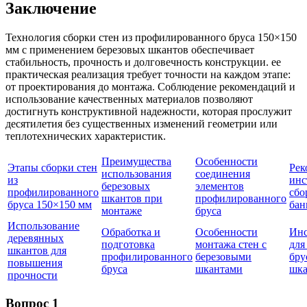
Заключение
Технология сборки стен из профилированного бруса 150×150
мм с применением березовых шкантов обеспечивает
стабильность, прочность и долговечность конструкции. ее
практическая реализация требует точности на каждом этапе:
от проектирования до монтажа. Соблюдение рекомендаций и
использование качественных материалов позволяют
достигнуть конструктивной надежности, которая прослужит
десятилетия без существенных изменений геометрии или
теплотехнических характеристик.
Преимущества
Особенности
Этапы сборки стен
Рек
использования
соединения
из
инс
березовых
элементов
профилированного
сбо
шкантов при
профилированного
бруса 150×150 мм
бан
монтаже
бруса
Использование
Обработка и
Особенности
Инс
деревянных
подготовка
монтажа стен с
для
шкантов для
профилированного
березовыми
бру
повышения
бруса
шкантами
шка
прочности
Вопрос 1