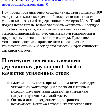
1 июня 2026
Несущие стены и межкомнатные
перегородки
Комментарии: 0
При проектировании энергоэффективных стен толщиной 300
мм одним из ключевых решений является использование
усиленных стоек на базе деревянных двутавров I-Joist. Такой
подход позволяет не только увеличить жесткость и несущую
способность каркаса, но и обеспечить качественный
теплоизоляционный контур, минимизируя теплопотери и
предотвращая появление мостиков холода. Грамотное
монтажное решение с применением I-Joist в качестве
усилителей стойки – залог долговечности и эффективности
фасадной системы.
Преимущества использования
деревянных двутавров I-Joist в
качестве усиленных стоек
Высокая прочность при меньшем весе
: благодаря
уникальной конфигурации с полками и нижней
полосой, двутавры выдерживают значительные
нагрузки при минимальной массе.
Оптимизация внутреннего пространства
:
возможность монтажа встроенных теплоизоляций,