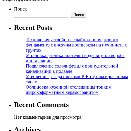
Поиск
Поиск
Recent Posts
Технология устройства свайно-ростверкового
фундамента с висячим ростверком на пучинистых
грунтах
Установка датчика протечки воды внутри короба
инсталляции
Подключение сололифта для принудительной
канализации в подвале
Утепление фасада плитами PIR с фольгированным
слоем
Облицовка кухонной столешницы тонким
широкоформатным керамогранитом
Recent Comments
Нет комментариев для просмотра.
Archives