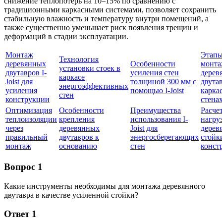
снижение теплопотерь на 10–15% по сравнению с
традиционными каркасными системами, позволяет сохранить
стабильную влажность и температуру внутри помещений, а
также существенно уменьшает риск появления трещин и
деформаций в стадии эксплуатации.
Монтаж
Этап
Технология
деревянных
Особенности
монта
установки стоек в
двутавров I-
усиления стен
дерев
каркасе
Joist для
толщиной 300 мм с
двута
энергоэффективных
усиления
помощью I-Joist
карка
стен
конструкции
стена
Оптимизация
Особенности
Преимущества
Расче
теплоизоляции
крепления
использования I-
нагру
через
деревянных
Joist для
дерев
правильный
двутавров к
энергосберегающих
стойк
монтаж
основанию
стен
конст
Вопрос 1
Какие инструменты необходимы для монтажа деревянного
двутавра в качестве усиленной стойки?
Ответ 1