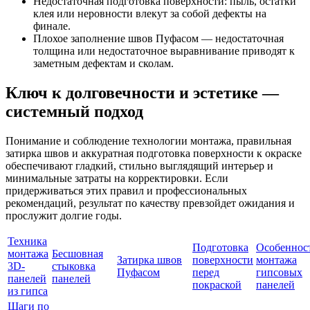
Недостаточная подготовка поверхности: пыль, остатки
клея или неровности влекут за собой дефекты на
финале.
Плохое заполнение швов Пуфасом — недостаточная
толщина или недостаточное выравнивание приводят к
заметным дефектам и сколам.
Ключ к долговечности и эстетике —
системный подход
Понимание и соблюдение технологии монтажа, правильная
затирка швов и аккуратная подготовка поверхности к окраске
обеспечивают гладкий, стильно выглядящий интерьер и
минимальные затраты на корректировки. Если
придерживаться этих правил и профессиональных
рекомендаций, результат по качеству превзойдет ожидания и
прослужит долгие годы.
Техника
Подготовка
Особеннос
монтажа
Бесшовная
Затирка швов
поверхности
монтажа
3D-
стыковка
Пуфасом
перед
гипсовых
панелей
панелей
покраской
панелей
из гипса
Шаги по