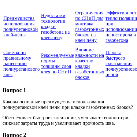
Ограничения
Эффективност
Недостатки
Преимущества
по СНиП для
теплоизоляци
технологии
использования
монтажа
при
кладки
полиуретановой
газобетонных
использовани
газобетона на
клей-пены
блоков на
пеностирола и
клей-пену
клей-пену
газобетона
Влияние
Советы по
Плюсы
Рекомендуемые
влажности на
правильному
быстрого
нормы
качество
нанесению
схватывания
толщины слоя
кладки
полиуретанового
полиуретанов
клея по СНиП
газобетонных
клея
пеной
блоков
Вопрос 1
Каковы основные преимущества использования
полиуретановой клей-пены при кладке газобетонных блоков?
Обеспечивает быстрое склеивание, уменьшает теплопотери,
снижает затраты труда и увеличивает прочность шва.
Вопрос 2