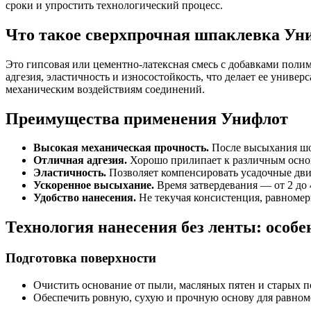
сроки и упростить технологический процесс.
Что такое сверхпрочная шпаклевка Уни
Это гипсовая или цементно-латексная смесь с добавками поли
адгезия, эластичность и износостойкость, что делает ее унив
механическим воздействиям соединений.
Преимущества применения Унифлот
Высокая механическая прочность.
После высыхания шо
Отличная адгезия.
Хорошо прилипает к различным основ
Эластичность.
Позволяет компенсировать усадочные дв
Ускоренное высыхание.
Время затвердевания — от 2 до 
Удобство нанесения.
Не текучая консистенция, равномер
Технология нанесения без ленты: особ
Подготовка поверхности
Очистить основание от пыли, масляных пятен и старых 
Обеспечить ровную, сухую и прочную основу для равном