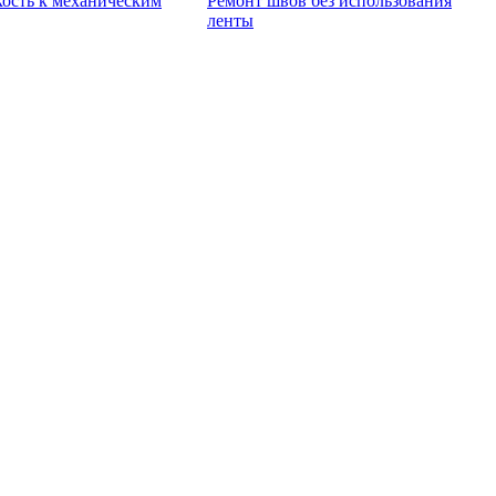
кость к механическим
Ремонт швов без использования
ленты