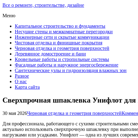
Все о ремонте, строительстве, дизайне
Меню
Капитальное строительство и фундаменты
Несущие стены и межкомнатные перегородки
Инженерные сети и скрытые коммуникации
Чистовая отделка и финишные покрытия
Черновая отделка и геометрия поверхностей
Деревянное домостроение и бани
Кровельные работы и стропильные системы
Фасадные работы и наружное энергосбережение
Сантехнические узлы и гидроизоляция влажных зон
Разное
О нас
Карта сайта
Сверхпрочная шпаклевка Унифлот для 
30 мая 2026
Черновая отделка и геометрия поверхностей
Коммен
Для профессионала, работающего с сухими строительными сме
актуально использовать сверхпрочную шпаклевку при выполне
нагрузками или усадками. Унифлот — одна из лучших совреме