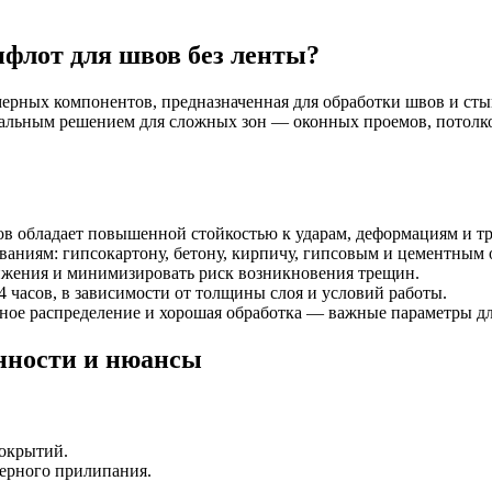
флот для швов без ленты?
мерных компонентов, предназначенная для обработки швов и сты
ерсальным решением для сложных зон — оконных проемов, потолко
в обладает повышенной стойкостью к ударам, деформациям и т
аниям: гипсокартону, бетону, кирпичу, гипсовым и цементным 
ижения и минимизировать риск возникновения трещин.
4 часов, в зависимости от толщины слоя и условий работы.
ное распределение и хорошая обработка — важные параметры д
енности и нюансы
покрытий.
ерного прилипания.