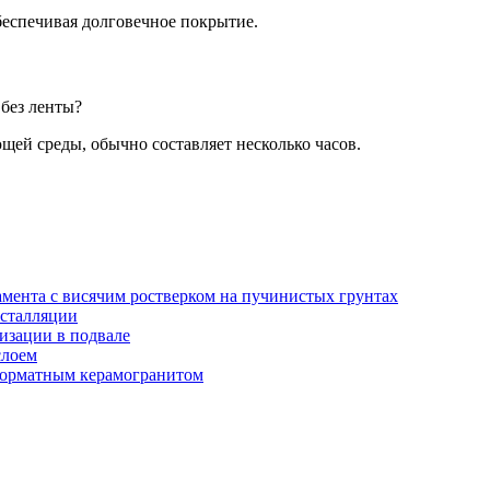
беспечивая долговечное покрытие.
без ленты?
ей среды, обычно составляет несколько часов.
амента с висячим ростверком на пучинистых грунтах
нсталляции
изации в подвале
слоем
орматным керамогранитом