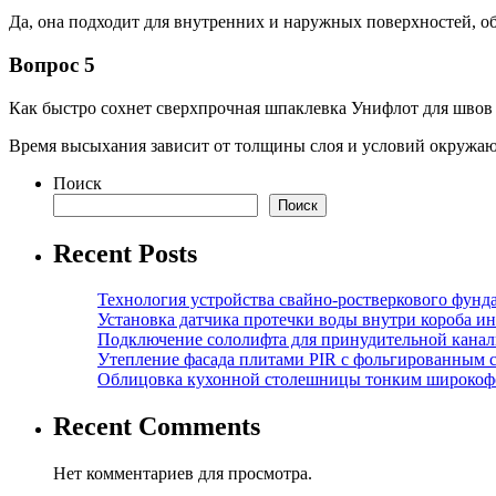
Да, она подходит для внутренних и наружных поверхностей, о
Вопрос 5
Как быстро сохнет сверхпрочная шпаклевка Унифлот для швов 
Время высыхания зависит от толщины слоя и условий окружающ
Поиск
Поиск
Recent Posts
Технология устройства свайно-ростверкового фунд
Установка датчика протечки воды внутри короба и
Подключение сололифта для принудительной канал
Утепление фасада плитами PIR с фольгированным 
Облицовка кухонной столешницы тонким широкоф
Recent Comments
Нет комментариев для просмотра.