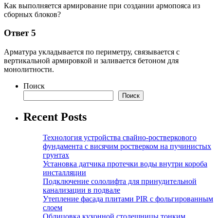
Как выполняется армирование при создании армопояса из
сборных блоков?
Ответ 5
Арматура укладывается по периметру, связывается с
вертикальной армировкой и заливается бетоном для
монолитности.
Поиск
Поиск
Recent Posts
Технология устройства свайно-ростверкового
фундамента с висячим ростверком на пучинистых
грунтах
Установка датчика протечки воды внутри короба
инсталляции
Подключение сололифта для принудительной
канализации в подвале
Утепление фасада плитами PIR с фольгированным
слоем
Облицовка кухонной столешницы тонким