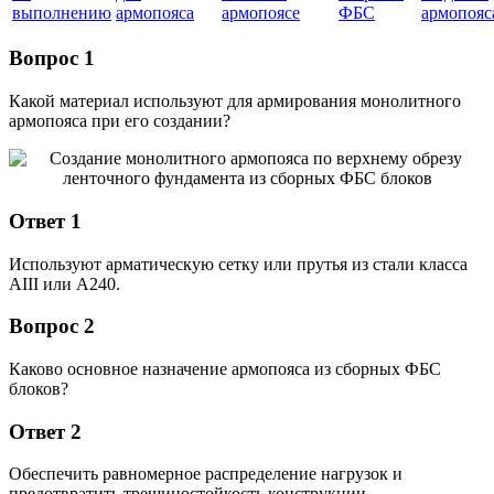
выполнению
армопояса
армопоясе
ФБС
армопояс
Вопрос 1
Какой материал используют для армирования монолитного
армопояса при его создании?
Ответ 1
Используют арматическую сетку или прутья из стали класса
АIII или А240.
Вопрос 2
Каково основное назначение армопояса из сборных ФБС
блоков?
Ответ 2
Обеспечить равномерное распределение нагрузок и
предотвратить трещиностойкость конструкции.