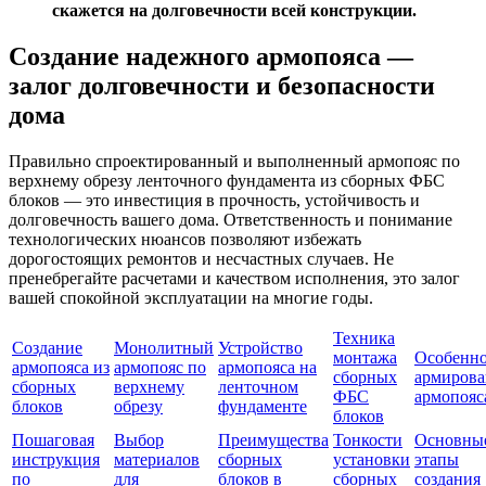
скажется на долговечности всей конструкции.
Создание надежного армопояса —
залог долговечности и безопасности
дома
Правильно спроектированный и выполненный армопояс по
верхнему обрезу ленточного фундамента из сборных ФБС
блоков — это инвестиция в прочность, устойчивость и
долговечность вашего дома. Ответственность и понимание
технологических нюансов позволяют избежать
дорогостоящих ремонтов и несчастных случаев. Не
пренебрегайте расчетами и качеством исполнения, это залог
вашей спокойной эксплуатации на многие годы.
Техника
Создание
Монолитный
Устройство
монтажа
Особенн
армопояса из
армопояс по
армопояса на
сборных
армирова
сборных
верхнему
ленточном
ФБС
армопояс
блоков
обрезу
фундаменте
блоков
Пошаговая
Выбор
Преимущества
Тонкости
Основны
инструкция
материалов
сборных
установки
этапы
по
для
блоков в
сборных
создания