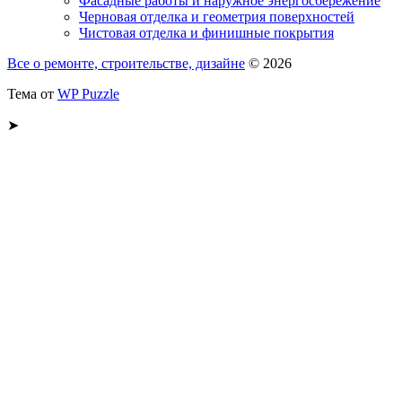
Фасадные работы и наружное энергосбережение
Черновая отделка и геометрия поверхностей
Чистовая отделка и финишные покрытия
Все о ремонте, строительстве, дизайне
© 2026
Тема от
WP Puzzle
➤