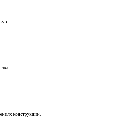
ома.
олка.
нениях конструкции.