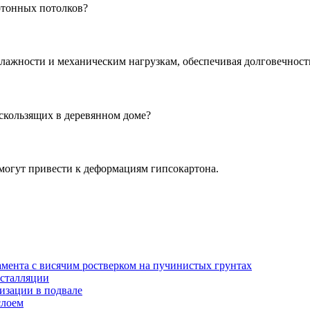
ртонных потолков?
лажности и механическим нагрузкам, обеспечивая долговечност
скользящих в деревянном доме?
могут привести к деформациям гипсокартона.
амента с висячим ростверком на пучинистых грунтах
нсталляции
изации в подвале
слоем