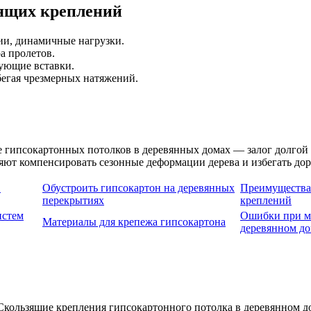
зящих креплений
ии, динамичные нагрузки.
а пролетов.
рующие вставки.
бегая чрезмерных натяжений.
 гипсокартонных потолков в деревянных домах — залог долгой 
яют компенсировать сезонные деформации дерева и избегать до
в
Обустроить гипсокартон на деревянных
Преимущества
перекрытиях
креплений
истем
Ошибки при м
Материалы для крепежа гипсокартона
деревянном д