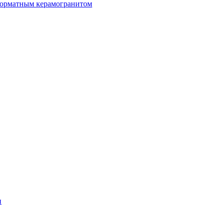
орматным керамогранитом
н