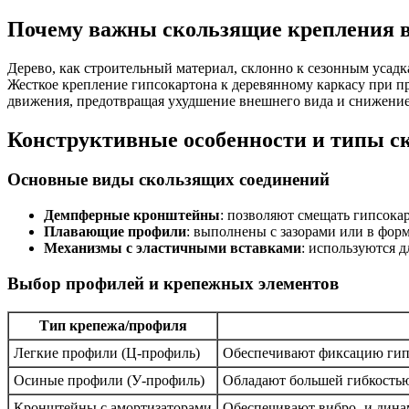
Почему важны скользящие крепления в
Дерево, как строительный материал, склонно к сезонным усад
Жесткое крепление гипсокартона к деревянному каркасу при 
движения, предотвращая ухудшение внешнего вида и снижение
Конструктивные особенности и типы с
Основные виды скользящих соединений
Демпферные кронштейны
: позволяют смещать гипсока
Плавающие профили
: выполнены с зазорами или в форм
Механизмы с эластичными вставками
: используются д
Выбор профилей и крепежных элементов
Тип крепежа/профиля
Легкие профили (Ц-профиль)
Обеспечивают фиксацию гип
Осиные профили (У-профиль)
Обладают большей гибкость
Кронштейны с амортизаторами
Обеспечивают вибро- и дин