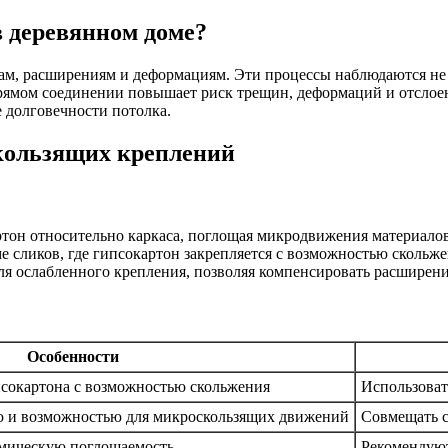
 деревянном доме?
кам, расширениям и деформациям. Эти процессы наблюдаются не 
прямом соединении повышает риск трещин, деформаций и отслое
 долговечности потолка.
кользящих креплений
ртон относительно каркаса, поглощая микродвижения материалов
е сликов, где гипсокартон закрепляется с возможностью скольже
ля ослабленного крепления, позволяя компенсировать расширени
Особенности
сокартона с возможностью скольжения
Использоват
ю и возможностью для микроскользящих движений
Совмещать с
амическую поглощаемость
Рекомендуют