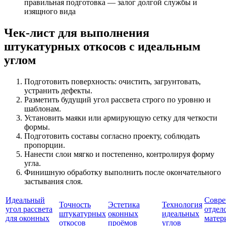
правильная подготовка — залог долгой службы и
изящного вида
Чек-лист для выполнения
штукатурных откосов с идеальным
углом
Подготовить поверхность: очистить, загрунтовать,
устранить дефекты.
Разметить будущий угол рассвета строго по уровню и
шаблонам.
Установить маяки или армирующую сетку для четкости
формы.
Подготовить составы согласно проекту, соблюдать
пропорции.
Нанести слои мягко и постепенно, контролируя форму
угла.
Финишную обработку выполнить после окончательного
застывания слоя.
Идеальный
Совр
Точность
Эстетика
Технология
угол рассвета
отдел
штукатурных
оконных
идеальных
для оконных
матер
откосов
проёмов
углов