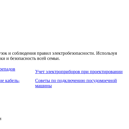
зок и соблюдения правил электробезопасности. Используя
и и безопасность всей семьи.
репадов
Учет электроприборов при проектировании
е кабель-
Советы по подключению посудомоечной
машины