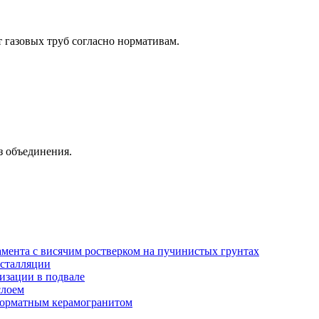
 газовых труб согласно нормативам.
з объединения.
амента с висячим ростверком на пучинистых грунтах
нсталляции
изации в подвале
слоем
орматным керамогранитом