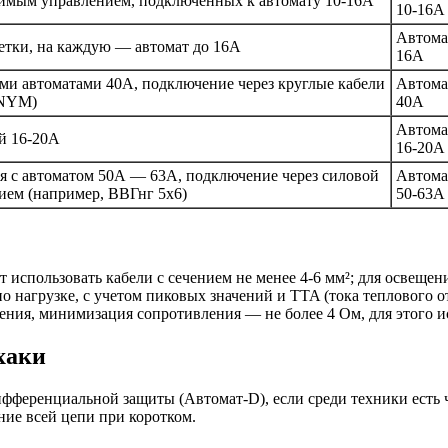
симым управлением, подключенных к автомату 10-16А
10-16А
Автома
зетки, на каждую — автомат до 16А
16А
и автоматами 40А, подключение через круглые кабели
Автома
 NYM)
40А
Автома
й 16-20А
16-20А
я с автоматом 50А — 63А, подключение через силовой
Автома
ием (например, ВВГнг 5х6)
50-63А
 использовать кабели с сечением не менее 4-6 мм²; для освещени
по нагрузке, с учетом пиковых значений и TTA (тока теплового о
ления, минимизация сопротивления — не более 4 Ом, для этого и
хаки
фференциальной защиты (Автомат-D), если среди техники есть 
ие всей цепи при коротком.