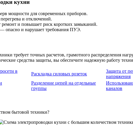
одки кухни
зерв мощности для современных приборов.
 перегрева и отключений.
т ремонт и повышает риск коротких замыканий.
я — опасно и нарушает требования ПУЭ.
ники требует точных расчетов, грамотного распределения нагру
ческие средства защиты, вы обеспечите надежную работу техник
росети в
Защита от пе
Раскладка силовых розеток
напряжения
и
Разделение цепей на отдельные
Использовани
группы
каналов
ством бытовой техники?