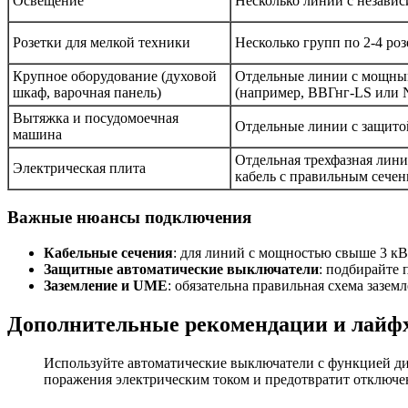
Освещение
Несколько линий с незави
Розетки для мелкой техники
Несколько групп по 2-4 ро
Крупное оборудование (духовой
Отдельные линии с мощным
шкаф, варочная панель)
(например, ВВГнг-LS или
Вытяжка и посудомоечная
Отдельные линии с защито
машина
Отдельная трехфазная лини
Электрическая плита
кабель с правильным сечен
Важные нюансы подключения
Кабельные сечения
: для линий с мощностью свыше 3 кВт
Защитные автоматические выключатели
: подбирайте 
Заземление и UME
: обязательна правильная схема зазем
Дополнительные рекомендации и лайф
Используйте автоматические выключатели с функцией ди
поражения электрическим током и предотвратит отключен