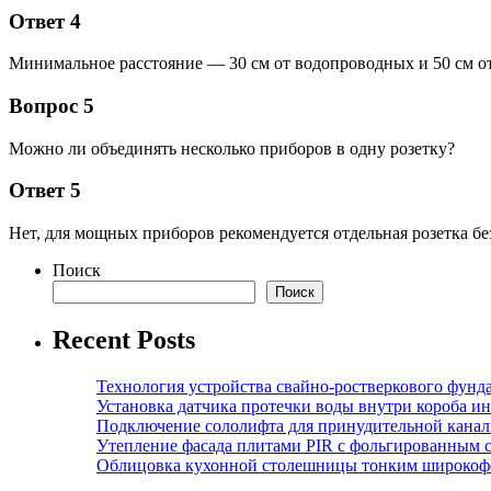
Ответ 4
Минимальное расстояние — 30 см от водопроводных и 50 см от
Вопрос 5
Можно ли объединять несколько приборов в одну розетку?
Ответ 5
Нет, для мощных приборов рекомендуется отдельная розетка бе
Поиск
Поиск
Recent Posts
Технология устройства свайно-ростверкового фунд
Установка датчика протечки воды внутри короба и
Подключение сололифта для принудительной канал
Утепление фасада плитами PIR с фольгированным 
Облицовка кухонной столешницы тонким широкоф