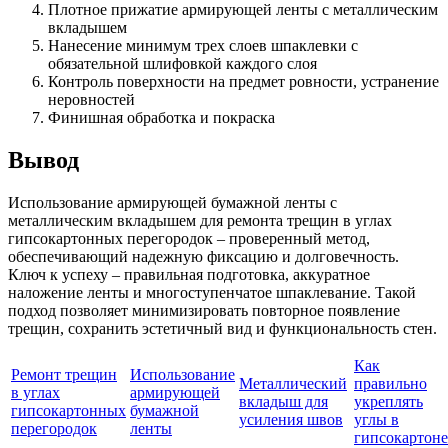
Плотное прижатие армирующей ленты с металлическим
вкладышем
Нанесение минимум трех слоев шпаклевки с
обязательной шлифовкой каждого слоя
Контроль поверхности на предмет ровности, устранение
неровностей
Финишная обработка и покраска
Вывод
Использование армирующей бумажной ленты с
металлическим вкладышем для ремонта трещин в углах
гипсокартонных перегородок – проверенный метод,
обеспечивающий надежную фиксацию и долговечность.
Ключ к успеху – правильная подготовка, аккуратное
наложение ленты и многоступенчатое шпаклевание. Такой
подход позволяет минимизировать повторное появление
трещин, сохранить эстетичный вид и функциональность стен.
Как
Ремонт трещин
Использование
Металлический
правильно
в углах
армирующей
вкладыш для
укреплять
гипсокартонных
бумажной
усиления швов
углы в
перегородок
ленты
гипсокартоне