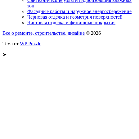
Сантехнические узлы и гидроизоляция влажных
зон
Фасадные работы и наружное энергосбережение
Черновая отделка и геометрия поверхностей
Чистовая отделка и финишные покрытия
Все о ремонте, строительстве, дизайне
© 2026
Тема от
WP Puzzle
➤