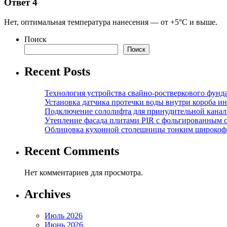
Ответ 4
Нет, оптимальная температура нанесения — от +5°C и выше.
Поиск
Поиск
Recent Posts
Технология устройства свайно-ростверкового фунд
Установка датчика протечки воды внутри короба и
Подключение сололифта для принудительной канал
Утепление фасада плитами PIR с фольгированным 
Облицовка кухонной столешницы тонким широкоф
Recent Comments
Нет комментариев для просмотра.
Archives
Июль 2026
Июнь 2026