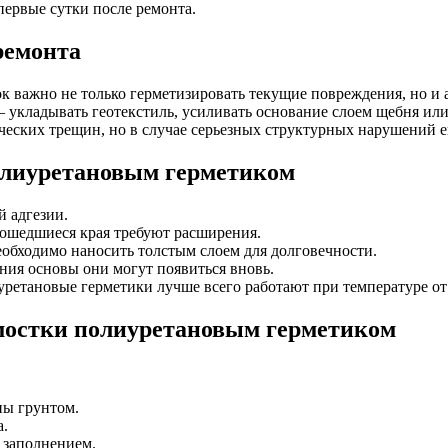
первые сутки после ремонта.
ремонта
к важно не только герметизировать текущие повреждения, но и 
укладывать геотекстиль, усиливать основание слоем щебня или 
еских трещин, но в случае серьезных структурных нарушений е
олиуретановым герметиком
й адгезии.
ошедшиеся края требуют расширения.
обходимо наносить толстым слоем для долговечности.
ия основы они могут появиться вновь.
тановые герметики лучше всего работают при температуре от 
тмостки полиуретановым герметиком
.
ны грунтом.
а.
 заполнением.