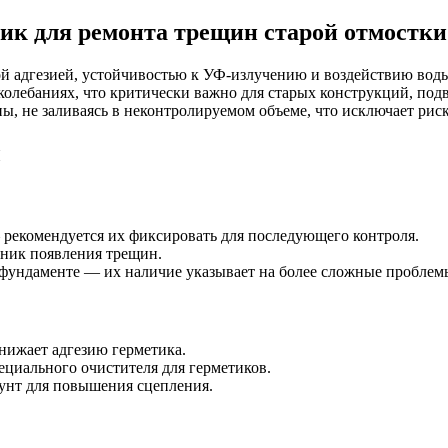
ик для ремонта трещин старой отмостки
й адгезией, устойчивостью к УФ-излучению и воздействию воды
 колебаниях, что критически важно для старых конструкций, по
, не заливаясь в неконтролируемом объеме, что исключает риск
ы
рекомендуется их фиксировать для последующего контроля.
чник появления трещин.
фундаменте — их наличие указывает на более сложные проблем
снижает адгезию герметика.
циального очистителя для герметиков.
рунт для повышения сцепления.