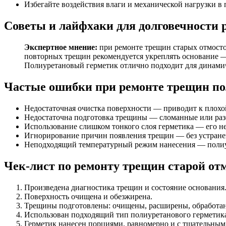
Избегайте воздействия влаги и механической нагрузки в 
Советы и лайфхаки для долговечности 
Экспертное мнение:
при ремонте трещин старых отмосто
повторных трещин рекомендуется укреплять основание — 
Полиуретановый герметик отлично подходит для динамич
Частые ошибки при ремонте трещин п
Недостаточная очистка поверхности — приводит к плохо
Недостаточна подготовка трещины — сломанные или раз
Использование слишком тонкого слоя герметика — его не
Игнорирование причин появления трещин — без устранен
Неподходящий температурный режим нанесения — полиуре
Чек-лист по ремонту трещин старой о
Произведена диагностика трещин и состояние основания
Поверхность очищена и обезжирена.
Трещины подготовлены: очищены, расширены, обработа
Использован подходящий тип полиуретанового герметик
Герметик нанесен порциями, равномерно и с тщательным