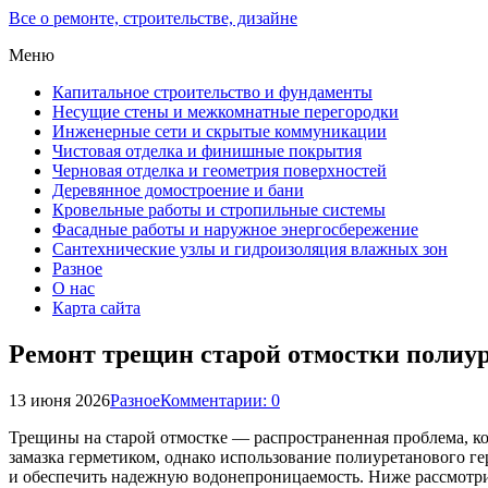
Все о ремонте, строительстве, дизайне
Меню
Капитальное строительство и фундаменты
Несущие стены и межкомнатные перегородки
Инженерные сети и скрытые коммуникации
Чистовая отделка и финишные покрытия
Черновая отделка и геометрия поверхностей
Деревянное домостроение и бани
Кровельные работы и стропильные системы
Фасадные работы и наружное энергосбережение
Сантехнические узлы и гидроизоляция влажных зон
Разное
О нас
Карта сайта
Ремонт трещин старой отмостки полиу
13 июня 2026
Разное
Комментарии: 0
Трещины на старой отмостке — распространенная проблема, к
замазка герметиком, однако использование полиуретанового ге
и обеспечить надежную водонепроницаемость. Ниже рассмотрим