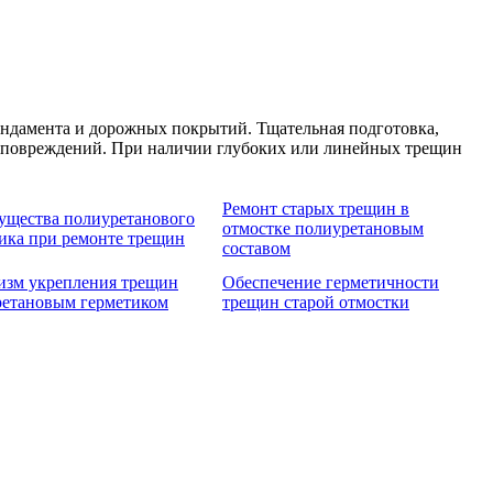
ундамента и дорожных покрытий. Тщательная подготовка,
х повреждений. При наличии глубоких или линейных трещин
Ремонт старых трещин в
ущества полиуретанового
отмостке полиуретановым
ика при ремонте трещин
составом
изм укрепления трещин
Обеспечение герметичности
ретановым герметиком
трещин старой отмостки