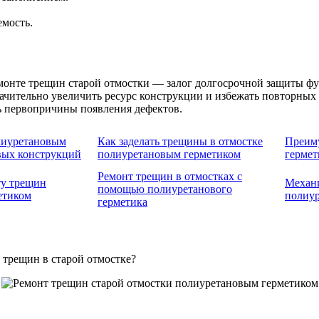
мость.
монте трещин старой отмостки — залог долгосрочной защиты ф
начительно увеличить ресурс конструкции и избежать повторны
ь первопричины появления дефектов.
лиуретановым
Как заделать трещины в отмостке
Преим
вых конструкций
полиуретановым герметиком
гермет
Ремонт трещин в отмостках с
ту трещин
Механ
помощью полиуретанового
етиком
полиу
герметика
 трещин в старой отмостке?