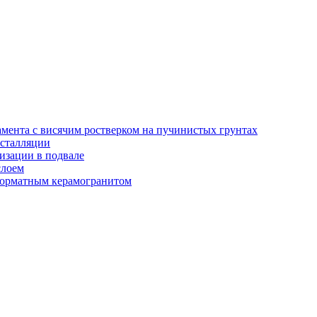
амента с висячим ростверком на пучинистых грунтах
нсталляции
изации в подвале
слоем
орматным керамогранитом