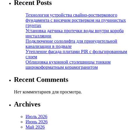
Recent Posts
Технология устройства свайно-ростверкового
фундамента с висячим ростверком на пучинистых
грунтах
Установка датчика протечки воды внутри короба
инсталляции
Подключение сололифта для принудительной
канализации в подвале
Утепление фасада плитами PIR с фольгированным
слоем
Облицовка кухонной столешницы тонким
широкоформатным керамогранитом
Recent Comments
Нет комментариев для просмотра.
Archives
Июль 2026
Июнь 2026
Май 2026