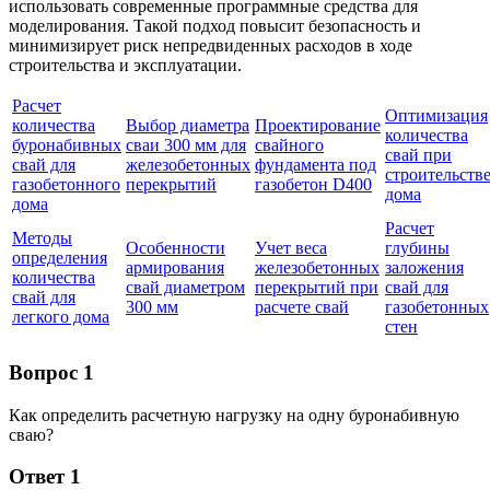
использовать современные программные средства для
моделирования. Такой подход повысит безопасность и
минимизирует риск непредвиденных расходов в ходе
строительства и эксплуатации.
Расчет
Оптимизация
количества
Выбор диаметра
Проектирование
количества
буронабивных
сваи 300 мм для
свайного
свай при
свай для
железобетонных
фундамента под
строительств
газобетонного
перекрытий
газобетон D400
дома
дома
Расчет
Методы
Особенности
Учет веса
глубины
определения
армирования
железобетонных
заложения
количества
свай диаметром
перекрытий при
свай для
свай для
300 мм
расчете свай
газобетонных
легкого дома
стен
Вопрос 1
Как определить расчетную нагрузку на одну буронабивную
сваю?
Ответ 1