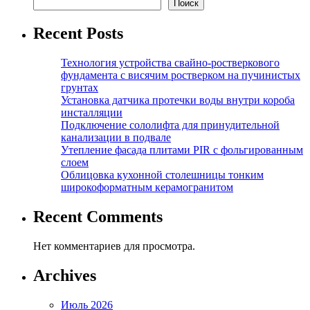
Поиск
Recent Posts
Технология устройства свайно-ростверкового
фундамента с висячим ростверком на пучинистых
грунтах
Установка датчика протечки воды внутри короба
инсталляции
Подключение сололифта для принудительной
канализации в подвале
Утепление фасада плитами PIR с фольгированным
слоем
Облицовка кухонной столешницы тонким
широкоформатным керамогранитом
Recent Comments
Нет комментариев для просмотра.
Archives
Июль 2026