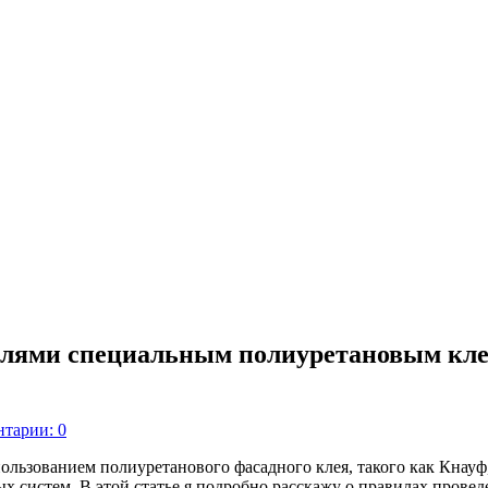
лями специальным полиуретановым кле
тарии: 0
льзованием полиуретанового фасадного клея, такого как Кнауф,
систем. В этой статье я подробно расскажу о правилах провед