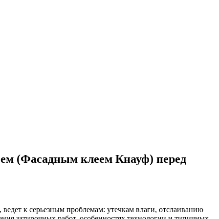
ем (Фасадным клеем Кнауф) перед
 ведет к серьезным проблемам: утечкам влаги, отслаиванию
ения затирочных работ, особенностях технологии и типичных