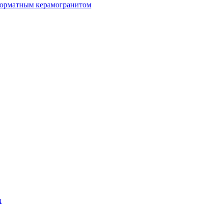
орматным керамогранитом
н