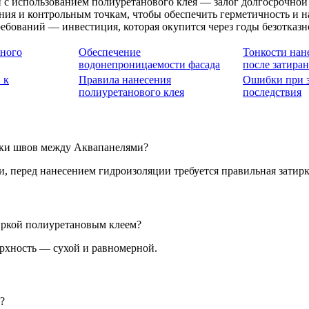
с использованием полиуретанового клея — залог долгосрочной 
ния и контрольным точкам, чтобы обеспечить герметичность и н
ебований — инвестиция, которая окупится через годы безотказн
ьного
Обеспечение
Тонкости нан
водонепроницаемости фасада
после затира
 к
Правила нанесения
Ошибки при з
полиуретанового клея
последствия
рки швов между Аквапанелями?
ии, перед нанесением гидроизоляции требуется правильная затирк
тиркой полиуретановым клеем?
рхность — сухой и равномерной.
?