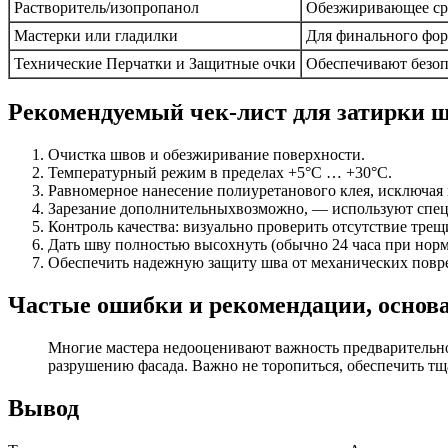
Растворитель/изопропанол
Обезжиривающее сре
Мастерки или гладилки
Для финального фор
Технические Перчатки и Защитные очки
Обеспечивают безоп
Рекомендуемый чек-лист для затирки 
Очистка швов и обезжиривание поверхности.
Температурный режим в пределах +5°C … +30°C.
Равномерное нанесение полиуретанового клея, исключая 
Зарезание дополнительных
возможно, — используют спец
Контроль качества: визуально проверить отсутствие трещ
Дать шву полностью высохнуть (обычно 24 часа при нор
Обеспечить надежную защиту шва от механических повр
Частые ошибки и рекомендации, основ
Многие мастера недооценивают важность предварительно
разрушению фасада. Важно не торопиться, обеспечить тщ
Вывод