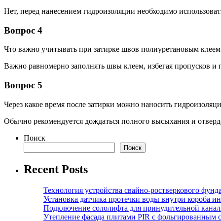
Нет, перед нанесением гидроизоляции необходимо использова
Вопрос 4
Что важно учитывать при затирке швов полиуретановым клеем
Важно равномерно заполнять швы клеем, избегая пропусков и 
Вопрос 5
Через какое время после затирки можно наносить гидроизоляц
Обычно рекомендуется дождаться полного высыхания и отверден
Поиск
Поиск
Recent Posts
Технология устройства свайно-ростверкового фунд
Установка датчика протечки воды внутри короба и
Подключение сололифта для принудительной канал
Утепление фасада плитами PIR с фольгированным 