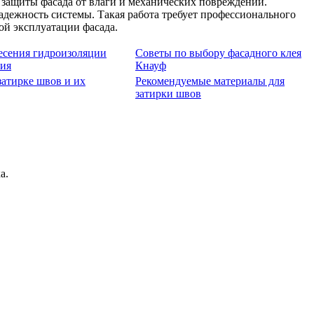
защиты фасада от влаги и механических повреждений.
адежность системы. Такая работа требует профессионального
ой эксплуатации фасада.
есения гидроизоляции
Советы по выбору фасадного клея
ния
Кнауф
атирке швов и их
Рекомендуемые материалы для
затирки швов
а.