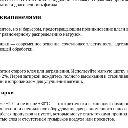
тие и долговечность фасада.
Аквапанелями
ентов, но и барьером, предотвращающим проникновение влаги 
ет равномерному распределению нагрузок.
ирки — современное решение, сочетающее эластичность, адгезию
ующей обработки.
татки старого клея или загрязнения. Используйте мягкую щетку
 2%. Перед затиркой дождитесь полного высыхания и стабилиза
ли изопропанолом для улучшения адгезии.
атирки
иже +5°C и не выше +30°C — это критически важно для формиров
патки или специальное оборудование для равномерного нанесен
бегая пропусков и пустот, которые могут стать точками проник
тью слоя и отсутствием пузырьков воздуха или просветов.