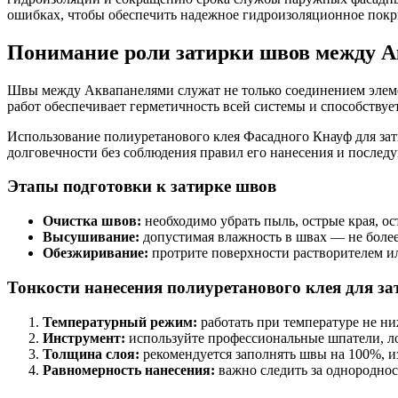
ошибках, чтобы обеспечить надежное гидроизоляционное покры
Понимание роли затирки швов между 
Швы между Аквапанелями служат не только соединением элем
работ обеспечивает герметичность всей системы и способству
Использование полиуретанового клея Фасадного Кнауф для зат
долговечности без соблюдения правил его нанесения и послед
Этапы подготовки к затирке швов
Очистка швов:
необходимо убрать пыль, острые края, ос
Высушивание:
допустимая влажность в швах — не более
Обезжиривание:
протрите поверхности растворителем и
Тонкости нанесения полиуретанового клея для з
Температурный режим:
работать при температуре не н
Инструмент:
используйте профессиональные шпатели, ло
Толщина слоя:
рекомендуется заполнять швы на 100%, из
Равномерность нанесения:
важно следить за однороднос