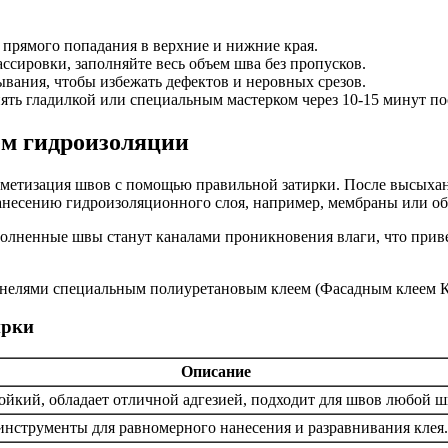
 прямого попадания в верхние и нижние края.
ссировки, заполняйте весь объем шва без пропусков.
ывания, чтобы избежать дефектов и неровных срезов.
ть гладилкой или специальным мастерком через 10-15 минут по
ем гидроизоляции
метизация швов с помощью правильной затирки. После высыхани
 нанесению гидроизоляционного слоя, например, мембраны или 
полненные швы станут каналами проникновения влаги, что прив
ирки
Описание
ойкий, обладает отличной адгезией, подходит для швов любой 
нструменты для равномерного нанесения и разравнивания клея.