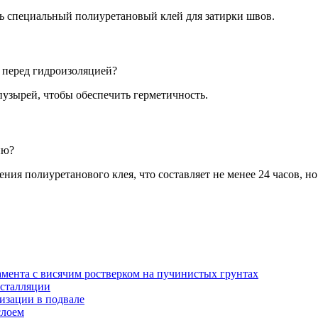
ть специальный полиуретановый клей для затирки швов.
 перед гидроизоляцией?
пузырей, чтобы обеспечить герметичность.
ию?
ия полиуретанового клея, что составляет не менее 24 часов, но
амента с висячим ростверком на пучинистых грунтах
нсталляции
изации в подвале
слоем