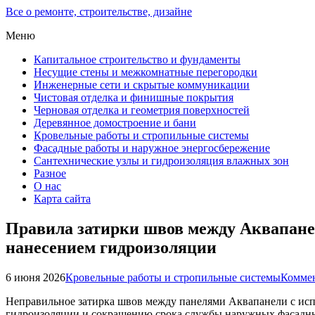
Все о ремонте, строительстве, дизайне
Меню
Капитальное строительство и фундаменты
Несущие стены и межкомнатные перегородки
Инженерные сети и скрытые коммуникации
Чистовая отделка и финишные покрытия
Черновая отделка и геометрия поверхностей
Деревянное домостроение и бани
Кровельные работы и стропильные системы
Фасадные работы и наружное энергосбережение
Сантехнические узлы и гидроизоляция влажных зон
Разное
О нас
Карта сайта
Правила затирки швов между Аквапане
нанесением гидроизоляции
6 июня 2026
Кровельные работы и стропильные системы
Коммен
Неправильное затирка швов между панелями Аквапанели с испо
гидроизоляции и сокращению срока службы наружных фасадных 