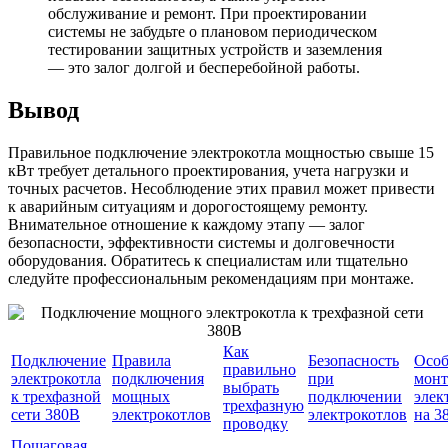
обслуживание и ремонт. При проектировании
системы не забудьте о плановом периодическом
тестировании защитных устройств и заземления
— это залог долгой и бесперебойной работы.
Вывод
Правильное подключение электрокотла мощностью свыше 15
кВт требует детального проектирования, учета нагрузки и
точных расчетов. Несоблюдение этих правил может привести
к аварийным ситуациям и дорогостоящему ремонту.
Внимательное отношение к каждому этапу — залог
безопасности, эффективности системы и долговечности
оборудования. Обратитесь к специалистам или тщательно
следуйте профессиональным рекомендациям при монтаже.
Как
Подключение
Правила
Безопасность
Особ
правильно
электрокотла
подключения
при
монт
выбрать
к трехфазной
мощных
подключении
элек
трехфазную
сети 380В
электрокотлов
электрокотлов
на 3
проводку
Пошаговая