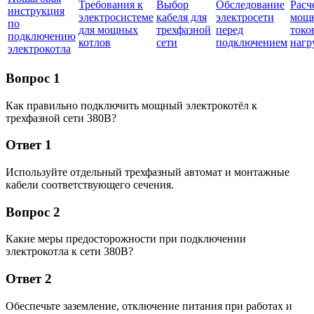
Требования к
Выбор
Обследование
Расч
инструкция
электросистеме
кабеля для
электросети
мощн
по
для мощных
трехфазной
перед
токо
подключению
котлов
сети
подключением
нагр
электрокотла
Вопрос 1
Как правильно подключить мощный электрокотёл к
трехфазной сети 380В?
Ответ 1
Используйте отдельный трехфазный автомат и монтажные
кабели соответствующего сечения.
Вопрос 2
Какие меры предосторожности при подключении
электрокотла к сети 380В?
Ответ 2
Обеспечьте заземление, отключение питания при работах и