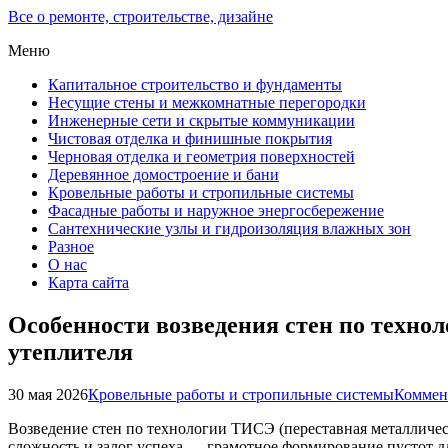
Все о ремонте, строительстве, дизайне
Меню
Капитальное строительство и фундаменты
Несущие стены и межкомнатные перегородки
Инженерные сети и скрытые коммуникации
Чистовая отделка и финишные покрытия
Черновая отделка и геометрия поверхностей
Деревянное домостроение и бани
Кровельные работы и стропильные системы
Фасадные работы и наружное энергосбережение
Сантехнические узлы и гидроизоляция влажных зон
Разное
О нас
Карта сайта
Особенности возведения стен по техно
утеплителя
30 мая 2026
Кровельные работы и стропильные системы
Коммен
Возведение стен по технологии ТИСЭ (переставная металличе
сложность и залог успеха — грамотное формирование пустот д