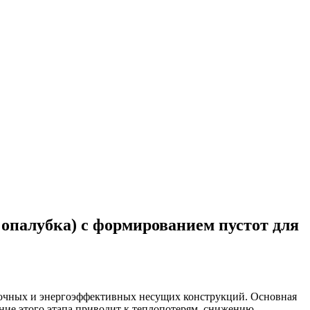
опалубка) с формированием пустот для
 точных и энергоэффективных несущих конструкций. Основная
ние этого этапа приводит к теплопотерям, снижению