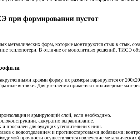
СЭ при формировании пустот
ых металлических форм, которые монтируются стык в стык, соз
нние теплопотери. В отличие от монолитных решений, ТИСЭ объ
профили
кругленными краями форму, их размеры варьируются от 200х200
азные вставки. Для утепления применяют полимерные материалы
дроизоляция и армирующий слой, если необходимо.
аллоконструкции, аккуратно выравнивание.
к и профилей для будущих утеплительных ниш.
тавов с водоотделением и противостартовыми добавками; контр
бходимой прочности осуществляется извлечение металлических ф