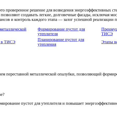
то проверенное решение для возведения энергоэффективных ст
 позволяют создавать легкие, долговечные фасады, исключая м
ансов и контроль каждого этапа — залог успешной реализации п
 металлической
Формирование пустот для
Преимущ
утеплителя
ТИСЭ
Планирование пустот для
я в ТИСЭ
Этапы в
утепления
ием переставной металлической опалубки, позволяющий формиро
ве?
рмирование пустот для утеплителя и повышает энергоэффективно