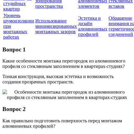
зонирования
алюминиевых
стеклянных
студийных
пространства
элементов
вставок
квартир
Уровень
Эстетика и
Обращение
шумоизоляции
Использование
дизайн
внимания н
при
минимизированных
алюминиевых
герметично
монтажных
монтажных зазоров
профилей
соединений
работах
Вопрос 1
Какие особенности монтажа перегородок из алюминиевого
профиля со стеклянным заполнением в квартирах-студиях?
Тонкая конструкция, высокая эстетика и возможность
создания прозрачных пространств.
Вопрос 2
Как правильно подготовить поверхность перед монтажом
алюминиевых профилей?