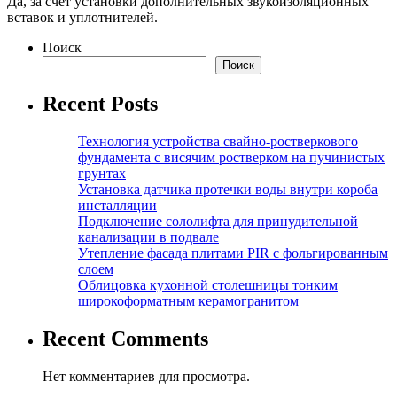
Да, за счет установки дополнительных звукоизоляционных
вставок и уплотнителей.
Поиск
Поиск
Recent Posts
Технология устройства свайно-ростверкового
фундамента с висячим ростверком на пучинистых
грунтах
Установка датчика протечки воды внутри короба
инсталляции
Подключение сололифта для принудительной
канализации в подвале
Утепление фасада плитами PIR с фольгированным
слоем
Облицовка кухонной столешницы тонким
широкоформатным керамогранитом
Recent Comments
Нет комментариев для просмотра.