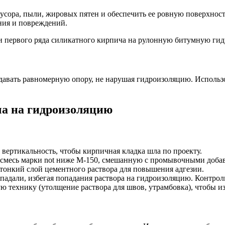
усора, пыли, жировых пятен и обеспечить ее ровную поверхнос
ния и повреждений.
давать равномерную опору, не нарушая гидроизоляцию. Использ
ча на гидроизоляцию
 вертикальность, чтобы кирпичная кладка шла по проекту.
 смесь марки not ниже М-150, смешанную с промывочными добав
 тонкий слой цементного раствора для повышения адгезии.
впадали, избегая попадания раствора на гидроизоляцию. Контрол
ую технику (утолщение раствора для швов, утрамбовка), чтобы 