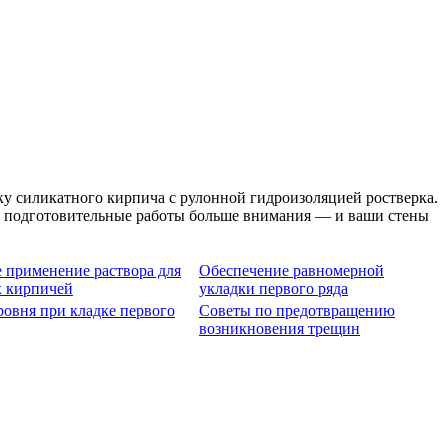
у силикатного кирпича с рулонной гидроизоляцией ростверка.
в подготовительные работы больше внимания — и ваши стены
 применение раствора для
Обеспечение равномерной
х кирпичей
укладки первого ряда
ровня при кладке первого
Советы по предотвращению
возникновения трещин