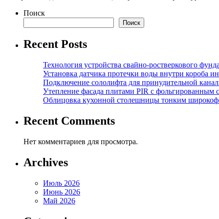
Поиск
Поиск
Recent Posts
Технология устройства свайно-ростверкового фунд
Установка датчика протечки воды внутри короба и
Подключение сололифта для принудительной канал
Утепление фасада плитами PIR с фольгированным 
Облицовка кухонной столешницы тонким широкоф
Recent Comments
Нет комментариев для просмотра.
Archives
Июль 2026
Июнь 2026
Май 2026