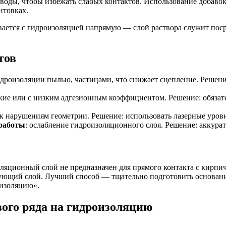
 воды, чтобы избежать слабых контактов. Использование добав
нтовках.
вается с гидроизоляцией напрямую — слой раствора служит пос
тов
гидроизоляции пылью, частицами, что снижает сцепление. Решени
кие или с низким адгезионным коэффициентом. Решение: обязат
 к нарушениям геометрии. Решение: использовать лазерные уров
 работы
: ослабление гидроизоляционного слоя. Решение: аккура
ляционный слой не предназначен для прямого контакта с кирпич
ующий слой. Лучший способ — тщательно подготовить основание
оизоляцию».
вого ряда на гидроизоляцию