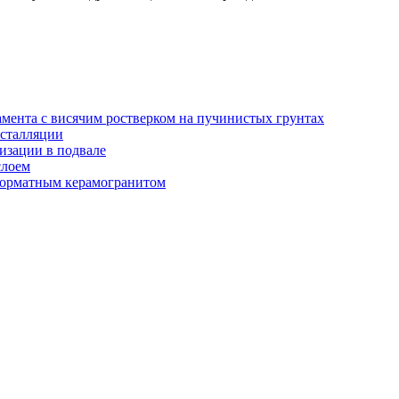
амента с висячим ростверком на пучинистых грунтах
нсталляции
изации в подвале
слоем
орматным керамогранитом