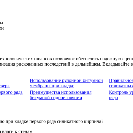
ты
ти
технологических нюансов позволяют обеспечить надежную сцепк
мизация рискованных последствий в дальнейшем. Вкладывайте 
Использование рулонной битумной
Правильное
тверк
мембраны при кладке
силикатны
ервого ряда
Преимущества использования
Контроль у
битумной гидроизоляции
ряда
ю при кладке первого ряда силикатного кирпича?
 влаги к стенам.