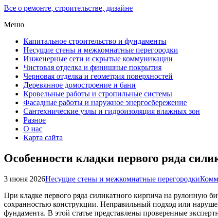
Все о ремонте, строительстве, дизайне
Меню
Капитальное строительство и фундаменты
Несущие стены и межкомнатные перегородки
Инженерные сети и скрытые коммуникации
Чистовая отделка и финишные покрытия
Черновая отделка и геометрия поверхностей
Деревянное домостроение и бани
Кровельные работы и стропильные системы
Фасадные работы и наружное энергосбережение
Сантехнические узлы и гидроизоляция влажных зон
Разное
О нас
Карта сайта
Особенности кладки первого ряда сили
3 июня 2026
Несущие стены и межкомнатные перегородки
Комм
При кладке первого ряда силикатного кирпича на рулонную би
сохранностью конструкции. Неправильный подход или наруше
фундамента. В этой статье представлены проверенные эксперт