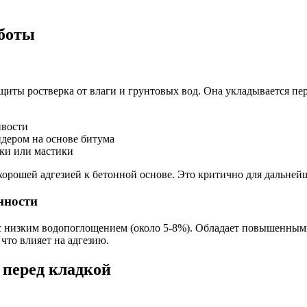
аботы
иты ростверка от влаги и грунтовых вод. Она укладывается пер
ивости
дером на основе битума
ки или мастики
хорошей адгезией к бетонной основе. Это критично для дальней
нности
низким водопоглощением (около 5-8%). Обладает повышенными 
что влияет на адгезию.
 перед кладкой