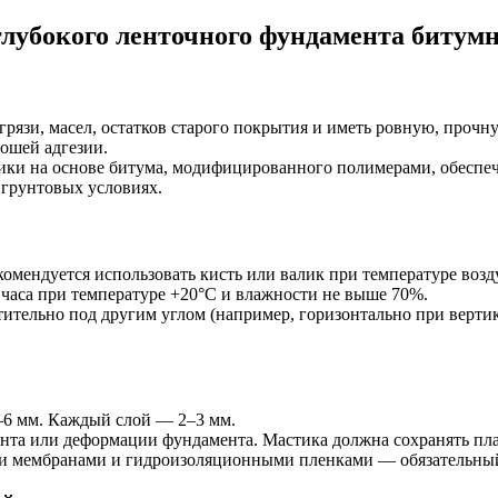
лубокого ленточного фундамента битумн
рязи, масел, остатков старого покрытия и иметь ровную, прочн
ошей адгезии.
ки на основе битума, модифицированного полимерами, обеспечи
 грунтовых условиях.
омендуется использовать кисть или валик при температуре возд
часа при температуре +20°C и влажности не выше 70%.
тительно под другим углом (например, горизонтально при верт
4–6 мм. Каждый слой — 2–3 мм.
та или деформации фундамента. Мастика должна сохранять пла
ми мембранами и гидроизоляционными пленками — обязательны