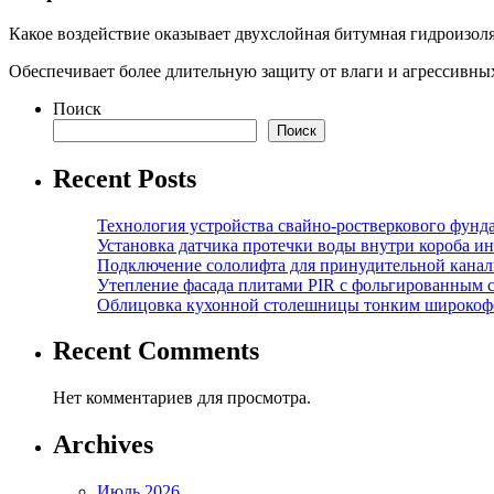
Какое воздействие оказывает двухслойная битумная гидроизол
Обеспечивает более длительную защиту от влаги и агрессивны
Поиск
Поиск
Recent Posts
Технология устройства свайно-ростверкового фунд
Установка датчика протечки воды внутри короба и
Подключение сололифта для принудительной канал
Утепление фасада плитами PIR с фольгированным 
Облицовка кухонной столешницы тонким широкоф
Recent Comments
Нет комментариев для просмотра.
Archives
Июль 2026