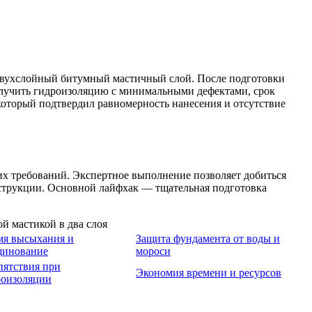
 двухслойный битумный мастичный слой. После подготовки
получить гидроизоляцию с минимальными дефектами, срок
 который подтвердил равномерность нанесения и отсутствие
их требований. Экспертное выполнение позволяет добиться
нструкции. Основной лайфхак — тщательная подготовка
мя высыхания и
Защита фундамента от воды и
щинование
мороси
пятствия при
Экономия времени и ресурсов
роизоляции