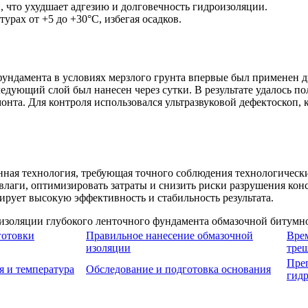
 что ухудшает адгезию и долговечность гидроизоляции.
урах от +5 до +30°C, избегая осадков.
 фундамента в условиях мерзлого грунта впервые был применен
следующий слой был нанесен через сутки. В результате удалось 
онта. Для контроля использовался ультразвуковой дефектоскоп,
нная технология, требующая точного соблюдения технологическ
влаги, оптимизировать затраты и снизить риски разрушения ко
ирует высокую эффективность и стабильность результата.
готовки
Правильное нанесение обмазочной
Вре
изоляции
тре
Пре
я и температура
Обследование и подготовка основания
гид