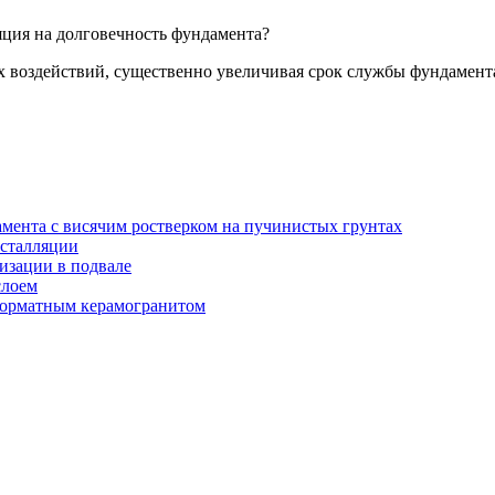
яция на долговечность фундамента?
х воздействий, существенно увеличивая срок службы фундамент
амента с висячим ростверком на пучинистых грунтах
нсталляции
изации в подвале
слоем
орматным керамогранитом