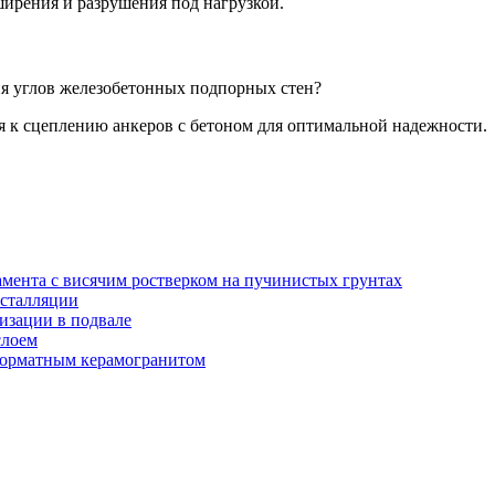
ирения и разрушения под нагрузкой.
ия углов железобетонных подпорных стен?
я к сцеплению анкеров с бетоном для оптимальной надежности.
амента с висячим ростверком на пучинистых грунтах
нсталляции
изации в подвале
слоем
орматным керамогранитом