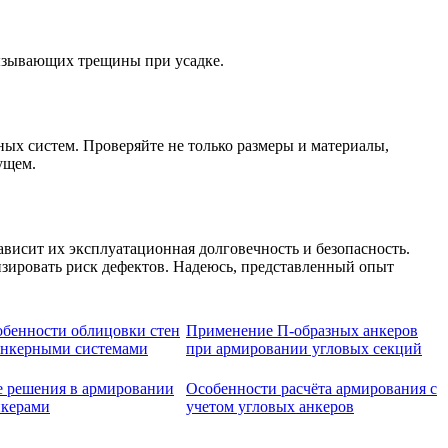
ызывающих трещины при усадке.
х систем. Проверяйте не только размеры и материалы,
ущем.
висит их эксплуатационная долговечность и безопасность.
изировать риск дефектов. Надеюсь, представленный опыт
обенности облицовки стен
Применение П-образных анкеров
анкерными системами
при армировании угловых секций
 решения в армировании
Особенности расчёта армирования с
нкерами
учетом угловых анкеров