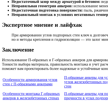
Недостаточный зазор между арматурой и бетоном:
веде
Неправильная геометрия анкеров:
использование менее
Недостаточная подготовка поверхности:
пыль, ржавчин
Неправильный монтаж в условиях негативных темпер
Экспертное мнение и лайфхак
При армировании углов подпорных стен ключ к долговеч
но и методы крепления и гидроизоляции — это залог ми
Заключение
Использование П-образных и Г-образных анкеров для армирова
Тонкости выбора материала, правильность монтажа и учет рас
поможет вам проектировать более надежные и устойчивые кон
П-образные анкеры для у
Особенности армирования углов
углов железобетонных п
стен с П-образными анкерами
стен
Особенности монтажа Г-образных
П-образные анкеры для 
анкеров в железобетонных стенах
прочности в углах подпор