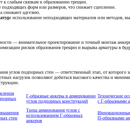
т к слабым связкам и образованию трещин.
 подходящих форм или размеров, что снижает сцепление.
а снижают адгезию.
атур:
использование неподходящих материалов или методов, в
ности — внимательное проектирование и точный монтаж анкерны
нимизации рисков образования трещин и вырыва арматуры в буд
ния углов подпорных стен — ответственный этап, от которого за
четных нагрузок позволяют добиться высокого качества и миним
струкции.
силения
Г-образные анкеры в армировании
Технические ос
одпорных
углов подпорных конструкций
с Г-образными 
Типы армирования углов с
повышения
Инновационные
использованием Г-образных
ных стен
П-образными а
анкеров