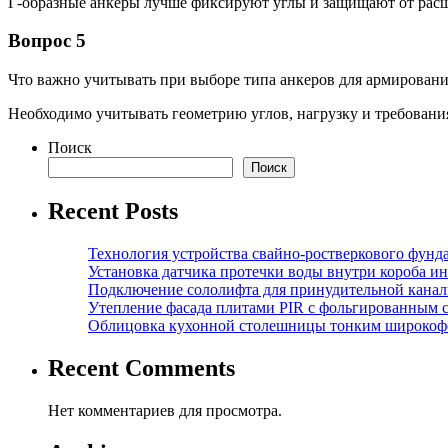
Г-образные анкеры лучше фиксируют углы и защищают от расш
Вопрос 5
Что важно учитывать при выборе типа анкеров для армирован
Необходимо учитывать геометрию углов, нагрузку и требовани
Поиск
Поиск
Recent Posts
Технология устройства свайно-ростверкового фунд
Установка датчика протечки воды внутри короба и
Подключение сололифта для принудительной канал
Утепление фасада плитами PIR с фольгированным 
Облицовка кухонной столешницы тонким широкоф
Recent Comments
Нет комментариев для просмотра.