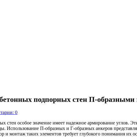
обетонных подпорных стен П-образными
тарии: 0
х стен особое значение имеет надежное армирование углов. Э
ды. Использование П-образных и Г-образных анкеров представл
р и монтаж таких элементов требует глубокого понимания их ос