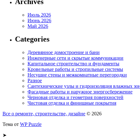
Archives
Июль 2026
Июнь 2026
Май 2026
Categories
Деревянное домостроение и бани
Инженерные сети и скрытые коммуникации
Капитальное строительство и фундаменты
Кровельные работы и стропильные системы
Несущие стены и межкомнатные перегородки
Разное
Сантехнические узлы и гидроизоляция влажных зо
Фасадные работы и наружное энергосбережение
Черновая отделка и геометрия поверхностей
Чистовая отделка и финишные покрытия
Все о ремонте, строительстве, дизайне
© 2026
Тема от
WP Puzzle
➤