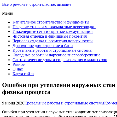
Все о ремонте, строительстве, дизайне
Меню
Капитальное строительство и фундаменты
Несущие стены и межкомнатные перегородки
Инженерные сети и скрытые коммуникации
Чистовая отделка и финишные покрытия
Черновая отделка и геометрия поверхностей
Деревянное домостроение и бани
Кровельные работы и стропильные системы
Фасадные работы и наружное энергосбережение
Сантехнические узлы и гидроизоляция влажных зон
Разное
О нас
Карта сайта
Ошибки при утеплении наружных стен 
физика процесса
9 июня 2026
Кровельные работы и стропильные системы
Коммен
Ошибки при утеплении наружных стен жидкими теплоизоляцио
теплоизоляции, появлению грибка и отслаиванию покрытия. М