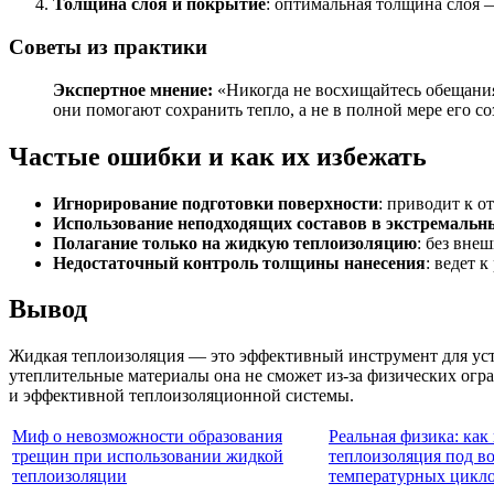
Толщина слоя и покрытие
: оптимальная толщина слоя 
Советы из практики
Экспертное мнение:
«Никогда не восхищайтесь обещания
они помогают сохранить тепло, а не в полной мере его с
Частые ошибки и как их избежать
Игнорирование подготовки поверхности
: приводит к 
Использование неподходящих составов в экстремальн
Полагание только на жидкую теплоизоляцию
: без вне
Недостаточный контроль толщины нанесения
: ведет 
Вывод
Жидкая теплоизоляция — это эффективный инструмент для ус
утеплительные материалы она не сможет из-за физических огр
и эффективной теплоизоляционной системы.
Миф о невозможности образования
Реальная физика: как 
трещин при использовании жидкой
теплоизоляция под в
теплоизоляции
температурных цикл