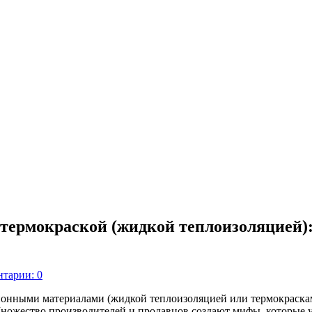
термокраской (жидкой теплоизоляцией):
тарии: 0
нными материалами (жидкой теплоизоляцией или термокраскам
ножество производителей и продавцов создают мифы, которые у