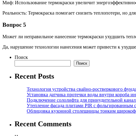
Миф: Использование термокраски увеличит энергоэффективност
Реальность: Термокраска помогает снизить теплопотери, но 
Вопрос 5
Может ли неправильное нанесение термокраски ухудшить тепл
Да, нарушение технологии нанесения может привести к ухудш
Поиск
Поиск
Recent Posts
Технология устройства свайно-ростверкового фунд
Установка датчика протечки воды внутри короба и
Подключение сололифта для принудительной канал
Утепление фасада плитами PIR с фольгированным 
Облицовка кухонной столешницы тонким широкоф
Recent Comments