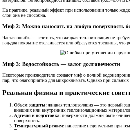
материалов. Теплопроводность жидких составов (0,03–0,04 Вт/
На практике, реальный эффект при использовании только жид
слои она не способна.
Миф 2: Можно наносить на любую поверхность бе
Частая ошибка — считать, что жидкая теплоизоляция не требуе
год-два покрытие отслаивается или образуются трещины, что р
Миф 3: Водостойкость — залог долговечности
Некоторые производители создают миф о полной водонепроница
пар, что благоприятно для микроклимата. Однако при сильных
Реальная физика и практические сове
Объем защиты
: жидкая теплоизоляция — это первый за
внешних или внутренних теплоизоляционных материало
Адгезия и подготовка
: поверхности должны быть очище
поверхность.
Температурный режим
: нанесение недопустимо при тем