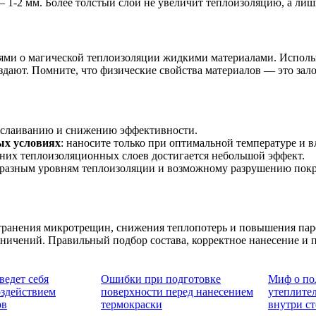
— 1-2 мм. Более толстый слой не увеличит теплоизоляцию, а ли
ми о магической теплоизоляции жидкими материалами. Использ
оздают. Помните, что физические свойства материалов — это зал
отслаиванию и снижению эффективности.
ых условиях
: наносите только при оптимальной температуре и 
шних теплоизоляционных слоев достигается небольшой эффект.
к разным уровням теплоизоляции и возможному разрушению пок
транения микротрещин, снижения теплопотерь и повышения пар
аничений. Правильный подбор состава, корректное нанесение и
ведет себя
Ошибки при подготовке
Миф о по
оздействием
поверхности перед нанесением
утеплите
ов
термокраски
внутри ст