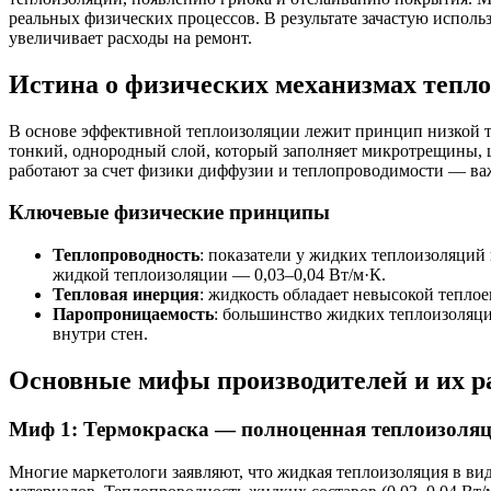
реальных физических процессов. В результате зачастую испол
увеличивает расходы на ремонт.
Истина о физических механизмах тепл
В основе эффективной теплоизоляции лежит принцип низкой т
тонкий, однородный слой, который заполняет микротрещины, ш
работают за счет физики диффузии и теплопроводимости — ва
Ключевые физические принципы
Теплопроводность
: показатели у жидких теплоизоляций
жидкой теплоизоляции — 0,03–0,04 Вт/м·К.
Тепловая инерция
: жидкость обладает невысокой теплое
Паропроницаемость
: большинство жидких теплоизоляци
внутри стен.
Основные мифы производителей и их р
Миф 1: Термокраска — полноценная теплоизоля
Многие маркетологи заявляют, что жидкая теплоизоляция в ви