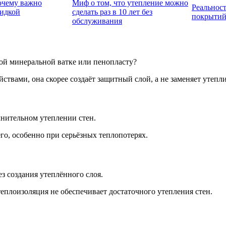
очему важно
Миф о том, что утепление можно
Реальност
жидкой
сделать раз в 10 лет без
покрытий 
обслуживания
й минеральной ватке или пенопласту?
твами, она скорее создаёт защитный слой, а не заменяет утепли
лнительном утеплении стен.
его, особенно при серьёзных теплопотерях.
 создания утеплённого слоя.
еплоизоляция не обеспечивает достаточного утепления стен.