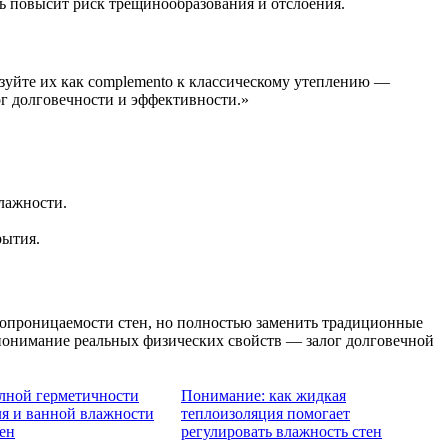
шь повысит риск трещинообразования и отслоения.
уйте их как complemento к классическому утеплению —
ог долговечности и эффективности.»
влажности.
рытия.
опроницаемости стен, но полностью заменить традиционные
 понимание реальных физических свойств — залог долговечной
лной герметичности
Понимание: как жидкая
ля и ванной влажности
теплоизоляция помогает
ен
регулировать влажность стен