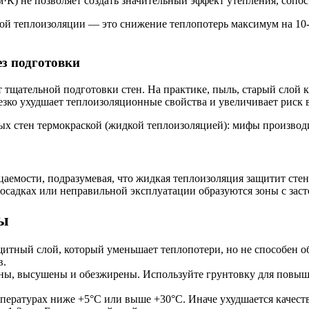
м·К) не позволяет создать значительный эффект утепления, соп
кой теплоизоляции — это снижение теплопотерь максимум на 1
з подготовки
т тщательной подготовки стен. На практике, пыль, старый слой 
езко ухудшает теплоизоляционные свойства и увеличивает риск 
емости, подразумевая, что жидкая теплоизоляция защитит стену
 осадках или неправильной эксплуатации образуются зоны с заст
ты
щитный слой, который уменьшает теплопотери, но не способен 
в.
ны, высушены и обезжирены. Используйте грунтовку для повыш
пературах ниже +5°С или выше +30°С. Иначе ухудшается качеств