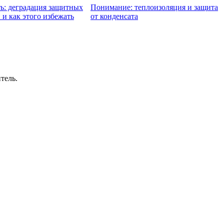
ь: деградация защитных
Понимание: теплоизоляция и защита
и как этого избежать
от конденсата
тель.