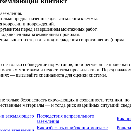
заземляющий контакт
заземления.
 только предназначенные для заземления клеммы.
ая коррозии и повреждений.
струментом перед завершением монтажных работ.
 подключенным заземляющим проводам.
циального тестера для подтверждения сопротивления (норма — 
не только соблюдение нормативов, но и регулярные проверки с
грамотным монтажом и недостатком профилактики. Перед начало
ниях — вызывайте специалиста для оценки системы.
не только безопасность окружающих и сохранность техники, но 
чественные материалы — и тогда риск аварийных ситуаций свед
ии заземляющего
Последствия неправильного
Как пр
заземления
Как избежать ошибок при монтаже
Роль з
льном заземлении