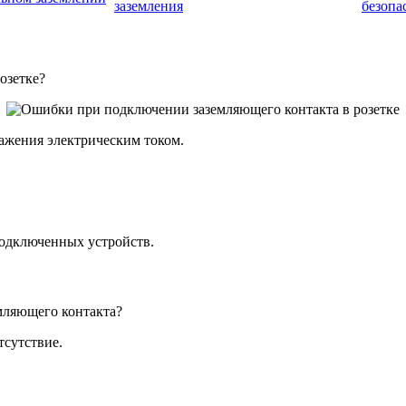
заземления
безопа
озетке?
ражения электрическим током.
подключенных устройств.
мляющего контакта?
тсутствие.