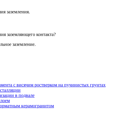
ия заземления.
ния заземляющего контакта?
льное заземление.
амента с висячим ростверком на пучинистых грунтах
нсталляции
изации в подвале
слоем
орматным керамогранитом