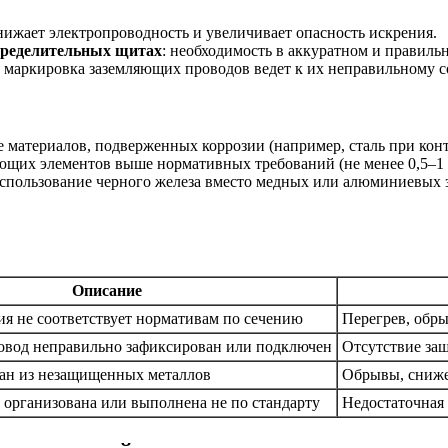
снижает электропроводность и увеличивает опасность искрения.
пределительных щитах
: необходимость в аккуратном и правиль
я маркировка заземляющих проводов ведет к их неправильному
е материалов, подверженных коррозии (например, сталь при конт
яющих элементов выше нормативных требований (не менее 0,5–1 
использование черного железа вместо медных или алюминиевых з
Описание
ия не соответствует нормативам по сечению
Перегрев, обр
вод неправильно зафиксирован или подключен
Отсутствие за
лан из незащищенных металлов
Обрывы, сниже
е организована или выполнена не по стандарту
Недостаточная