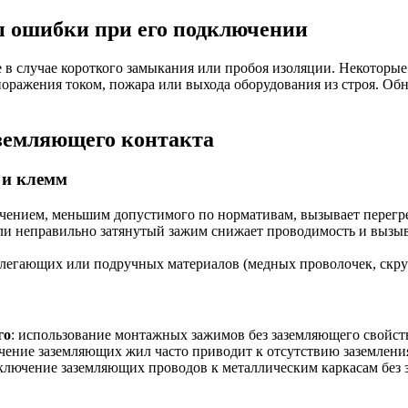
ы ошибки при его подключении
е в случае короткого замыкания или пробоя изоляции. Некотор
поражения током, пожара или выхода оборудования из строя. О
земляющего контакта
 и клемм
ечением, меньшим допустимого по нормативам, вызывает перегре
ли неправильно затянутый зажим снижает проводимость и вызыва
легающих или подручных материалов (медных проволочек, скрут
го
: использование монтажных зажимов без заземляющего свойст
чение заземляющих жил часто приводит к отсутствию заземления
дключение заземляющих проводов к металлическим каркасам без 