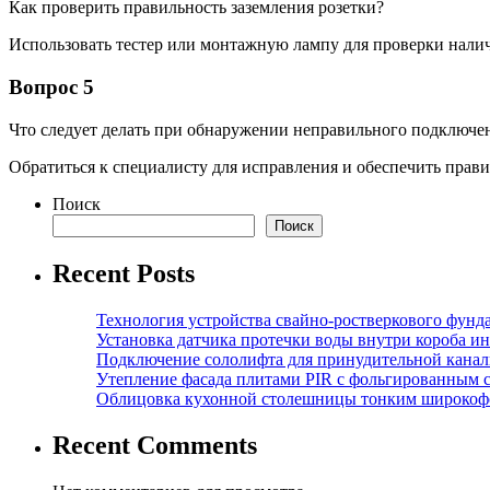
Как проверить правильность заземления розетки?
Использовать тестер или монтажную лампу для проверки налич
Вопрос 5
Что следует делать при обнаружении неправильного подключе
Обратиться к специалисту для исправления и обеспечить прави
Поиск
Поиск
Recent Posts
Технология устройства свайно-ростверкового фунд
Установка датчика протечки воды внутри короба и
Подключение сололифта для принудительной канал
Утепление фасада плитами PIR с фольгированным 
Облицовка кухонной столешницы тонким широкоф
Recent Comments