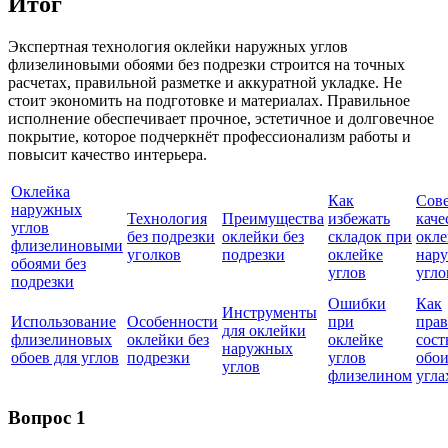
Итог
Экспертная технология оклейки наружных углов
флизелиновыми обоями без подрезки строится на точных
расчетах, правильной разметке и аккуратной укладке. Не
стоит экономить на подготовке и материалах. Правильное
исполнение обеспечивает прочное, эстетичное и долговечное
покрытие, которое подчеркнёт профессионализм работы и
повысит качество интерьера.
Оклейка
Как
Сов
наружных
Технология
Преимущества
избежать
каче
углов
без подрезки
оклейки без
складок при
окле
флизелиновыми
уголков
подрезки
оклейке
нар
обоями без
углов
угло
подрезки
Ошибки
Как
Инструменты
Использование
Особенности
при
пра
для оклейки
флизелиновых
оклейки без
оклейке
сост
наружных
обоев для углов
подрезки
углов
обои
углов
флизелином
угла
Вопрос 1