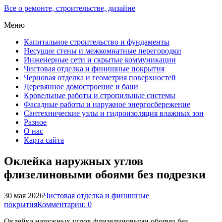
Все о ремонте, строительстве, дизайне
Меню
Капитальное строительство и фундаменты
Несущие стены и межкомнатные перегородки
Инженерные сети и скрытые коммуникации
Чистовая отделка и финишные покрытия
Черновая отделка и геометрия поверхностей
Деревянное домостроение и бани
Кровельные работы и стропильные системы
Фасадные работы и наружное энергосбережение
Сантехнические узлы и гидроизоляция влажных зон
Разное
О нас
Карта сайта
Оклейка наружных углов
флизелиновыми обоями без подрезки
30 мая 2026
Чистовая отделка и финишные
покрытия
Комментарии: 0
Оклейка наружных углов флизелиновыми обоями без