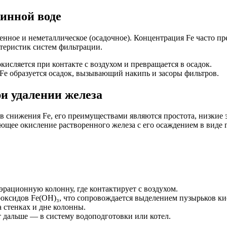
инной воде
ренное и неметаллическое (осадочное). Концентрация Fe часто 
теристик систем фильтрации.
кисляется при контакте с воздухом и превращается в осадок.
Fe образуется осадок, вызывающий накипь и засоры фильтров.
и удалении железа
 снижения Fe, его преимуществами являются простота, низкие 
щее окисление растворенного железа с его осаждением в виде г
эрационную колонну, где контактирует с воздухом.
оксидов Fe(OH)₃, что сопровождается выделением пузырьков ки
 стенках и дне колонны.
 дальше — в систему водоподготовки или котел.