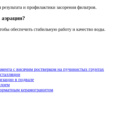
я результата и профилактики засорения фильтров.
 аэрации?
тобы обеспечить стабильную работу и качество воды.
амента с висячим ростверком на пучинистых грунтах
нсталляции
изации в подвале
слоем
орматным керамогранитом