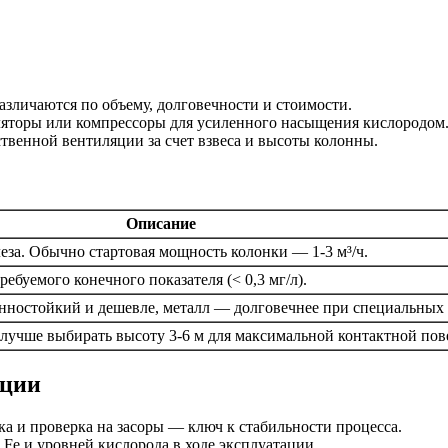
азличаются по объему, долговечности и стоимости.
яторы или компрессоры для усиленного насыщения кислородом
твенной вентиляции за счет взвеса и высоты колонны.
Описание
еза. Обычно стартовая мощность колонки — 1-3 м³/ч.
ебуемого конечного показателя (< 0,3 мг/л).
нностойкий и дешевле, металл — долговечнее при специальных 
учше выбирать высоту 3-6 м для максимальной контактной пов
ации
ка и проверка на засоры — ключ к стабильности процесса.
e и уровней кислорода в ходе эксплуатации.