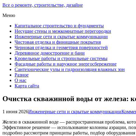
Все о ремонте, строительстве, дизайне
Меню
Капитальное строительство и фундаменты
Несущие стены и межкомнатные перегородки
Инженерные сети и скрытые коммуникации
Чистовая отделка и финишные покрытия
Черновая отделка и геометрия поверхностей
Деревянное домостроение и бани
Кровельные работы и стропильные системы
Фасадные работы и наружное энергосбережение
Сантехнические узлы и гидроизоляция влажных зон
Разное
О нас
Карта сайта
Очистка скважинной воды от железа: к
1 июня 2026
Инженерные сети и скрытые коммуникации
Коммен
Железо в скважинной воде — распространенная проблема, кото
Эффективное решение — использование колонны аэрации, позво
подробно рассмотрим принципы работы, подбор оборудования