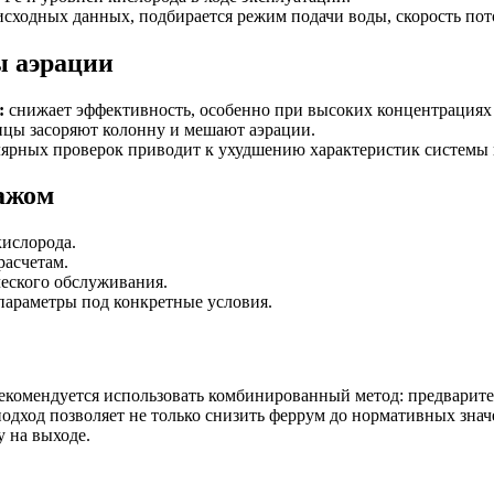
исходных данных, подбирается режим подачи воды, скорость пот
ы аэрации
:
снижает эффективность, особенно при высоких концентрациях 
ицы засоряют колонну и мешают аэрации.
лярных проверок приводит к ухудшению характеристик системы 
тажом
кислорода.
расчетам.
еского обслуживания.
параметры под конкретные условия.
 рекомендуется использовать комбинированный метод: предварит
 подход позволяет не только снизить феррум до нормативных зна
у на выходе.