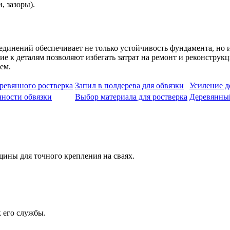
, зазоры).
динений обеспечивает не только устойчивость фундамента, но и
 к деталям позволяют избегать затрат на ремонт и реконструк
ем.
ревянного ростверка
Запил в полдерева для обвязки
Усиление д
чности обвязки
Выбор материала для ростверка
Деревянный
ины для точного крепления на сваях.
 его службы.