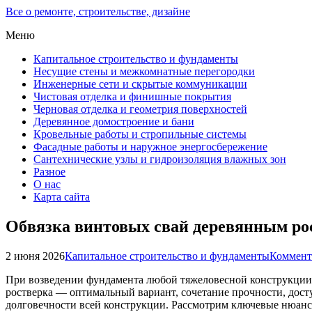
Все о ремонте, строительстве, дизайне
Меню
Капитальное строительство и фундаменты
Несущие стены и межкомнатные перегородки
Инженерные сети и скрытые коммуникации
Чистовая отделка и финишные покрытия
Черновая отделка и геометрия поверхностей
Деревянное домостроение и бани
Кровельные работы и стропильные системы
Фасадные работы и наружное энергосбережение
Сантехнические узлы и гидроизоляция влажных зон
Разное
О нас
Карта сайта
Обвязка винтовых свай деревянным рост
2 июня 2026
Капитальное строительство и фундаменты
Коммент
При возведении фундамента любой тяжеловесной конструкции 
ростверка — оптимальный вариант, сочетание прочности, дос
долговечности всей конструкции. Рассмотрим ключевые нюанс