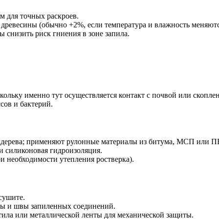
м для точных раскроев.
 древесины (обычно +2%, если температура и влажность меняютс
 снизить риск гниения в зоне запила.
кольку именно тут осуществляется контакт с почвой или скопле
сов и бактерий.
олдерева; применяют рулонные материалы из битума, МСП или 
и силиконовая гидроизоляция.
и необходимости утепления ростверка).
сушите.
цы и швы запиленных соединений.
ила или металлической ленты для механической защиты.