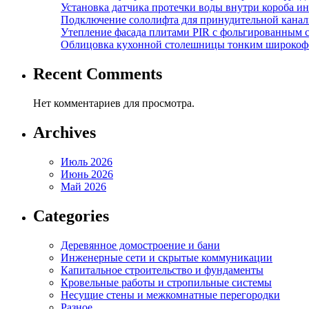
Установка датчика протечки воды внутри короба и
Подключение сололифта для принудительной канал
Утепление фасада плитами PIR с фольгированным 
Облицовка кухонной столешницы тонким широкоф
Recent Comments
Нет комментариев для просмотра.
Archives
Июль 2026
Июнь 2026
Май 2026
Categories
Деревянное домостроение и бани
Инженерные сети и скрытые коммуникации
Капитальное строительство и фундаменты
Кровельные работы и стропильные системы
Несущие стены и межкомнатные перегородки
Разное