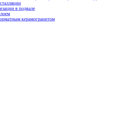
нсталляции
изации в подвале
слоем
орматным керамогранитом