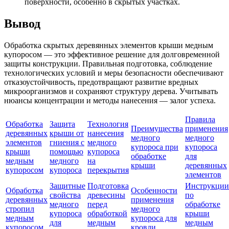
поверхности, особенно в скрытых участках.
Вывод
Обработка скрытых деревянных элементов крыши медным
купоросом — это эффективное решение для долговременной
защиты конструкции. Правильная подготовка, соблюдение
технологических условий и меры безопасности обеспечивают
отказоустойчивость, предотвращают развитие вредных
микроорганизмов и сохраняют структуру дерева. Учитывать
нюансы концентрации и методы нанесения — залог успеха.
Правила
Обработка
Защита
Технология
Преимущества
применения
деревянных
крыши от
нанесения
медного
медного
элементов
гниения с
медного
купороса при
купороса
крыши
помощью
купороса
обработке
для
медным
медного
на
крыши
деревянных
купоросом
купороса
перекрытия
элементов
Защитные
Подготовка
Инструкции
Обработка
Особенности
свойства
древесины
по
деревянных
применения
медного
перед
обработке
стропил
медного
купороса
обработкой
крыши
медным
купороса для
для
медным
медным
купоросом
кровли