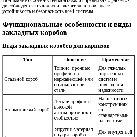
Понимание особенностей монтажа, от правильных расчетов
до соблюдения технологии, значительно повышает
устойчивость и безопасность всей системы.
Функциональные особенности и виды
закладных коробов
Виды закладных коробов для карнизов
Тип
Описание
Применение
Тонкие, прочные
Для тяжелых
профили из
портьерных
Стальной короб
нержавеющей или
систем и
оцинкованной
повышения
стали
надежности
На некоторых
Легкие профили с
конструкциях
высокой
Алюминиевый короб
со
антикоррозийной
стандартными
стойкостью
нагрузками
Упругий материал
Для внутренней
внутри коробки,