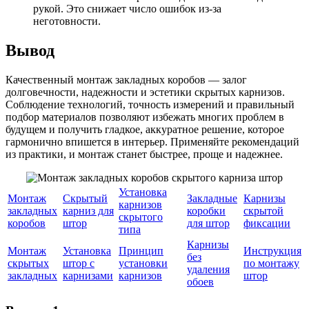
рукой. Это снижает число ошибок из-за
неготовности.
Вывод
Качественный монтаж закладных коробов — залог
долговечности, надежности и эстетики скрытых карнизов.
Соблюдение технологий, точность измерений и правильный
подбор материалов позволяют избежать многих проблем в
будущем и получить гладкое, аккуратное решение, которое
гармонично впишется в интерьер. Применяйте рекомендаций
из практики, и монтаж станет быстрее, проще и надежнее.
Установка
Монтаж
Скрытый
Закладные
Карнизы
карнизов
закладных
карниз для
коробки
скрытой
скрытого
коробов
штор
для штор
фиксации
типа
Карнизы
Монтаж
Установка
Принцип
Инструкция
без
скрытых
штор с
установки
по монтажу
удаления
закладных
карнизами
карнизов
штор
обоев