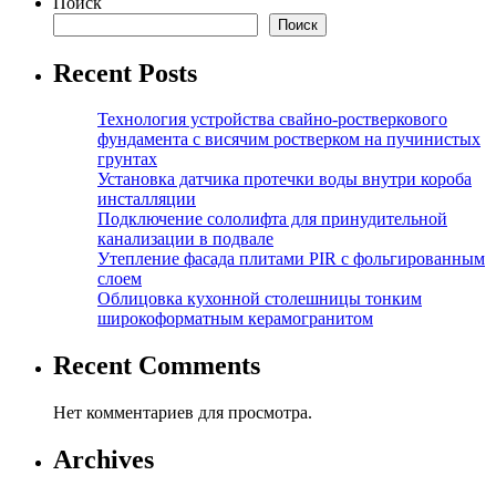
Поиск
Поиск
Recent Posts
Технология устройства свайно-ростверкового
фундамента с висячим ростверком на пучинистых
грунтах
Установка датчика протечки воды внутри короба
инсталляции
Подключение сололифта для принудительной
канализации в подвале
Утепление фасада плитами PIR с фольгированным
слоем
Облицовка кухонной столешницы тонким
широкоформатным керамогранитом
Recent Comments
Нет комментариев для просмотра.
Archives