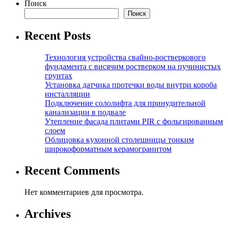
Поиск
Поиск
Recent Posts
Технология устройства свайно-ростверкового
фундамента с висячим ростверком на пучинистых
грунтах
Установка датчика протечки воды внутри короба
инсталляции
Подключение сололифта для принудительной
канализации в подвале
Утепление фасада плитами PIR с фольгированным
слоем
Облицовка кухонной столешницы тонким
широкоформатным керамогранитом
Recent Comments
Нет комментариев для просмотра.
Archives