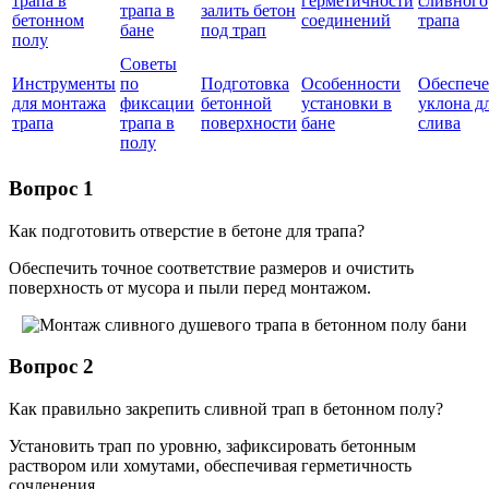
трапа в
герметичности
сливного
трапа в
залить бетон
бетонном
соединений
трапа
бане
под трап
полу
Советы
Инструменты
по
Подготовка
Особенности
Обеспеч
для монтажа
фиксации
бетонной
установки в
уклона д
трапа
трапа в
поверхности
бане
слива
полу
Вопрос 1
Как подготовить отверстие в бетоне для трапа?
Обеспечить точное соответствие размеров и очистить
поверхность от мусора и пыли перед монтажом.
Вопрос 2
Как правильно закрепить сливной трап в бетонном полу?
Установить трап по уровню, зафиксировать бетонным
раствором или хомутами, обеспечивая герметичность
сочленения.