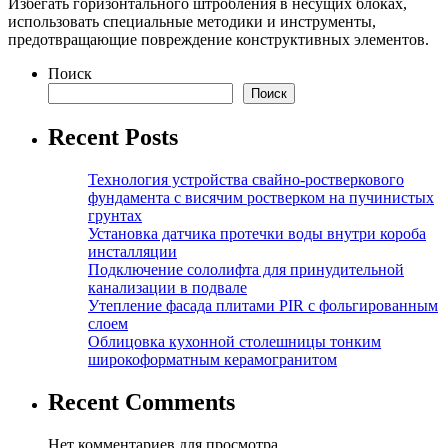
Избегать горизонтального штробления в несущих блоках,
использовать специальные методики и инструменты,
предотвращающие повреждение конструктивных элементов.
Поиск
Поиск
Recent Posts
Технология устройства свайно-ростверкового
фундамента с висячим ростверком на пучинистых
грунтах
Установка датчика протечки воды внутри короба
инсталляции
Подключение сололифта для принудительной
канализации в подвале
Утепление фасада плитами PIR с фольгированным
слоем
Облицовка кухонной столешницы тонким
широкоформатным керамогранитом
Recent Comments
Нет комментариев для просмотра.