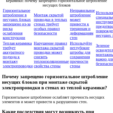
Горизонтальное
Неправильное
Использо
штробление в
Монтаж скрытой
штробление
специаль
несущих блоках
проводки в теплых
может
инструме
запрещено из-за
стенах требует
привести к
предотвр
риска
особых правил
трещинам и
поврежде
ослабления
безопасности
деформациям
несущих 
конструкции
стен
Теплая керамика
Нарушение правил
Используйте
Зеленое
требует
монтажа скрытой
неглубокие
освидете
аккуратного
проводки может
штробы для
монтажны
подхода к
снизить
сохранения
важно дл
монтажу
теплоизоляционные
прочности
безопасн
электропроводки
свойства стены
стены
Почему запрещено горизонтальное штробление
несущих блоков при монтаже скрытой
электропроводки в стенах из теплой керамики?
Горизонтальное штробление ослабляет прочность несущих
элементов и может привести к разрушению стен.
Какие последствия могут возникнуть при