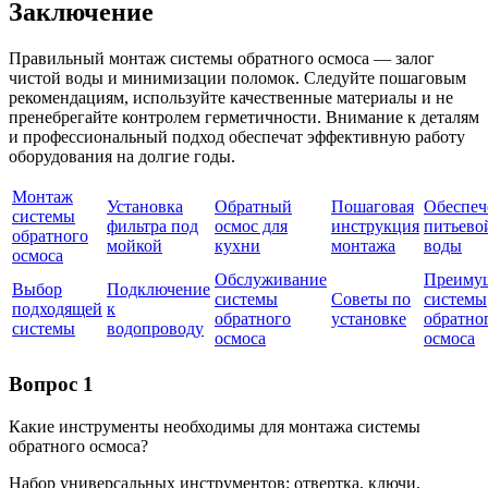
Заключение
Правильный монтаж системы обратного осмоса — залог
чистой воды и минимизации поломок. Следуйте пошаговым
рекомендациям, используйте качественные материалы и не
пренебрегайте контролем герметичности. Внимание к деталям
и профессиональный подход обеспечат эффективную работу
оборудования на долгие годы.
Монтаж
Установка
Обратный
Пошаговая
Обеспеч
системы
фильтра под
осмос для
инструкция
питьево
обратного
мойкой
кухни
монтажа
воды
осмоса
Обслуживание
Преиму
Выбор
Подключение
системы
Советы по
системы
подходящей
к
обратного
установке
обратно
системы
водопроводу
осмоса
осмоса
Вопрос 1
Какие инструменты необходимы для монтажа системы
обратного осмоса?
Набор универсальных инструментов: отвертка, ключи,