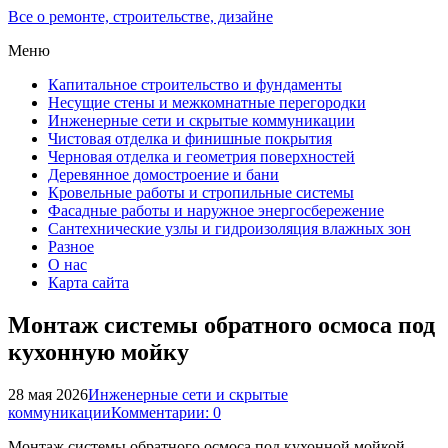
Все о ремонте, строительстве, дизайне
Меню
Капитальное строительство и фундаменты
Несущие стены и межкомнатные перегородки
Инженерные сети и скрытые коммуникации
Чистовая отделка и финишные покрытия
Черновая отделка и геометрия поверхностей
Деревянное домостроение и бани
Кровельные работы и стропильные системы
Фасадные работы и наружное энергосбережение
Сантехнические узлы и гидроизоляция влажных зон
Разное
О нас
Карта сайта
Монтаж системы обратного осмоса под
кухонную мойку
28 мая 2026
Инженерные сети и скрытые
коммуникации
Комментарии: 0
Монтаж системы обратного осмоса под кухонной мойкой —